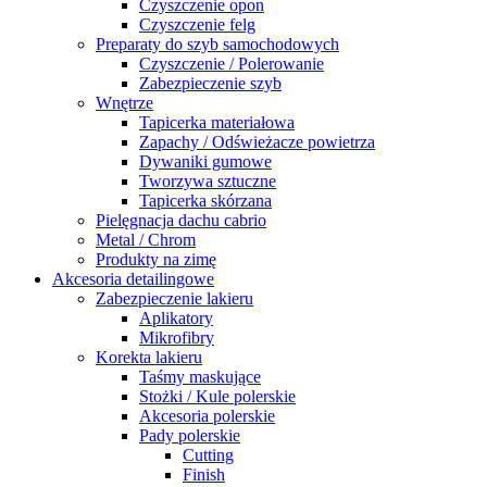
Czyszczenie opon
Czyszczenie felg
Preparaty do szyb samochodowych
Czyszczenie / Polerowanie
Zabezpieczenie szyb
Wnętrze
Tapicerka materiałowa
Zapachy / Odświeżacze powietrza
Dywaniki gumowe
Tworzywa sztuczne
Tapicerka skórzana
Pielęgnacja dachu cabrio
Metal / Chrom
Produkty na zimę
Akcesoria detailingowe
Zabezpieczenie lakieru
Aplikatory
Mikrofibry
Korekta lakieru
Taśmy maskujące
Stożki / Kule polerskie
Akcesoria polerskie
Pady polerskie
Cutting
Finish