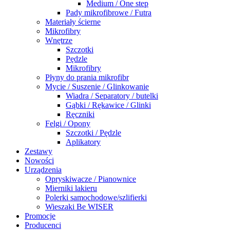
Medium / One step
Pady mikrofibrowe / Futra
Materiały ścierne
Mikrofibry
Wnętrze
Szczotki
Pędzle
Mikrofibry
Płyny do prania mikrofibr
Mycie / Suszenie / Glinkowanie
Wiadra / Separatory / butelki
Gąbki / Rękawice / Glinki
Ręczniki
Felgi / Opony
Szczotki / Pędzle
Aplikatory
Zestawy
Nowości
Urządzenia
Opryskiwacze / Pianownice
Mierniki lakieru
Polerki samochodowe/szlifierki
Wieszaki Be WISER
Promocje
Producenci