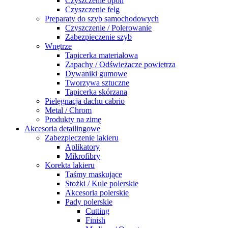
Czyszczenie opon
Czyszczenie felg
Preparaty do szyb samochodowych
Czyszczenie / Polerowanie
Zabezpieczenie szyb
Wnętrze
Tapicerka materiałowa
Zapachy / Odświeżacze powietrza
Dywaniki gumowe
Tworzywa sztuczne
Tapicerka skórzana
Pielęgnacja dachu cabrio
Metal / Chrom
Produkty na zimę
Akcesoria detailingowe
Zabezpieczenie lakieru
Aplikatory
Mikrofibry
Korekta lakieru
Taśmy maskujące
Stożki / Kule polerskie
Akcesoria polerskie
Pady polerskie
Cutting
Finish