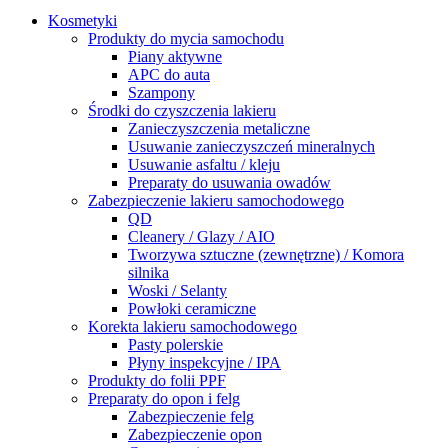
Kosmetyki
Produkty do mycia samochodu
Piany aktywne
APC do auta
Szampony
Środki do czyszczenia lakieru
Zanieczyszczenia metaliczne
Usuwanie zanieczyszczeń mineralnych
Usuwanie asfaltu / kleju
Preparaty do usuwania owadów
Zabezpieczenie lakieru samochodowego
QD
Cleanery / Glazy / AIO
Tworzywa sztuczne (zewnętrzne) / Komora
silnika
Woski / Selanty
Powłoki ceramiczne
Korekta lakieru samochodowego
Pasty polerskie
Płyny inspekcyjne / IPA
Produkty do folii PPF
Preparaty do opon i felg
Zabezpieczenie felg
Zabezpieczenie opon