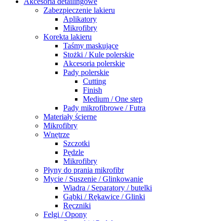
Akcesoria detailingowe
Zabezpieczenie lakieru
Aplikatory
Mikrofibry
Korekta lakieru
Taśmy maskujące
Stożki / Kule polerskie
Akcesoria polerskie
Pady polerskie
Cutting
Finish
Medium / One step
Pady mikrofibrowe / Futra
Materiały ścierne
Mikrofibry
Wnętrze
Szczotki
Pędzle
Mikrofibry
Płyny do prania mikrofibr
Mycie / Suszenie / Glinkowanie
Wiadra / Separatory / butelki
Gąbki / Rękawice / Glinki
Ręczniki
Felgi / Opony