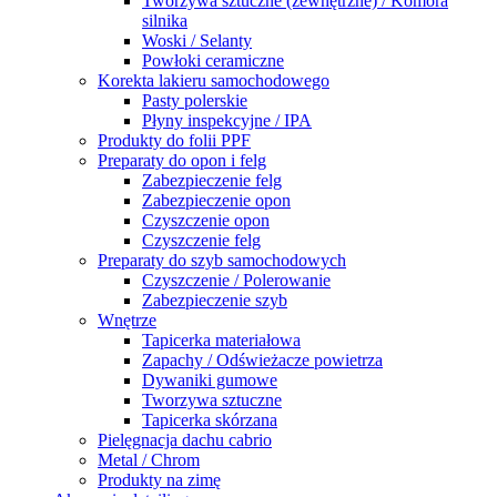
Tworzywa sztuczne (zewnętrzne) / Komora
silnika
Woski / Selanty
Powłoki ceramiczne
Korekta lakieru samochodowego
Pasty polerskie
Płyny inspekcyjne / IPA
Produkty do folii PPF
Preparaty do opon i felg
Zabezpieczenie felg
Zabezpieczenie opon
Czyszczenie opon
Czyszczenie felg
Preparaty do szyb samochodowych
Czyszczenie / Polerowanie
Zabezpieczenie szyb
Wnętrze
Tapicerka materiałowa
Zapachy / Odświeżacze powietrza
Dywaniki gumowe
Tworzywa sztuczne
Tapicerka skórzana
Pielęgnacja dachu cabrio
Metal / Chrom
Produkty na zimę