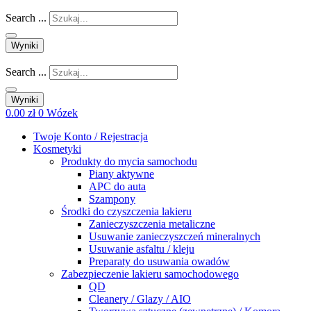
Search ...
Wyniki
Search ...
Wyniki
0.00
zł
0
Wózek
Twoje Konto / Rejestracja
Kosmetyki
Produkty do mycia samochodu
Piany aktywne
APC do auta
Szampony
Środki do czyszczenia lakieru
Zanieczyszczenia metaliczne
Usuwanie zanieczyszczeń mineralnych
Usuwanie asfaltu / kleju
Preparaty do usuwania owadów
Zabezpieczenie lakieru samochodowego
QD
Cleanery / Glazy / AIO