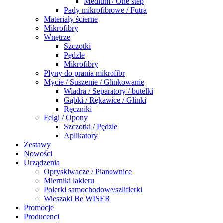
Medium / One step
Pady mikrofibrowe / Futra
Materiały ścierne
Mikrofibry
Wnętrze
Szczotki
Pędzle
Mikrofibry
Płyny do prania mikrofibr
Mycie / Suszenie / Glinkowanie
Wiadra / Separatory / butelki
Gąbki / Rękawice / Glinki
Ręczniki
Felgi / Opony
Szczotki / Pędzle
Aplikatory
Zestawy
Nowości
Urządzenia
Opryskiwacze / Pianownice
Mierniki lakieru
Polerki samochodowe/szlifierki
Wieszaki Be WISER
Promocje
Producenci