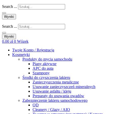
Search ...
Wyniki
Search ...
Wyniki
0.00
zł
0
Wózek
Twoje Konto / Rejestracja
Kosmetyki
Produkty do mycia samochodu
Piany aktywne
APC do auta
Szampony
Środki do czyszczenia lakieru
Zanieczyszczenia metaliczne
Usuwanie zanieczyszczeń mineralnych
Usuwanie asfaltu / kleju
Preparaty do usuwania owadów
Zabezpieczenie lakieru samochodowego
QD
Cleanery / Glazy / AIO