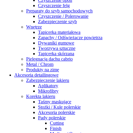
Czyszczenie opon
Czyszczenie felg
Preparaty do szyb samochodowych
Czyszczenie / Polerowanie
Zabezpieczenie szyb
Wnętrze
Tapicerka materiałowa
Zapachy / Odświeżacze powietrza
Dywaniki gumowe
Tworzywa sztuczne
Tapicerka skórzana
Pielęgnacja dachu cabrio
Metal / Chrom
Produkty na zimę
Akcesoria detailingowe
Zabezpieczenie lakieru
Aplikatory
Mikrofibry
Korekta lakieru
Taśmy maskujące
Stożki / Kule polerskie
Akcesoria polerskie
Pady polerskie
Cutting
Finish