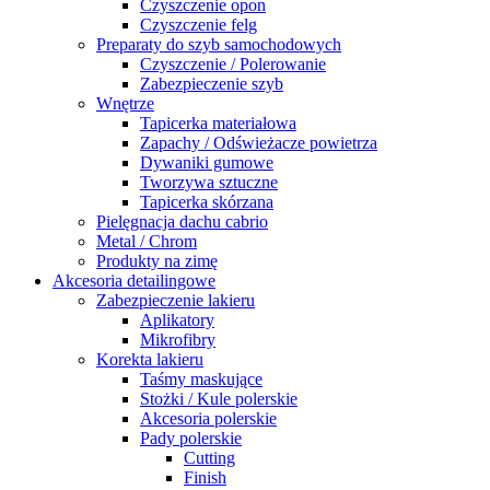
Czyszczenie opon
Czyszczenie felg
Preparaty do szyb samochodowych
Czyszczenie / Polerowanie
Zabezpieczenie szyb
Wnętrze
Tapicerka materiałowa
Zapachy / Odświeżacze powietrza
Dywaniki gumowe
Tworzywa sztuczne
Tapicerka skórzana
Pielęgnacja dachu cabrio
Metal / Chrom
Produkty na zimę
Akcesoria detailingowe
Zabezpieczenie lakieru
Aplikatory
Mikrofibry
Korekta lakieru
Taśmy maskujące
Stożki / Kule polerskie
Akcesoria polerskie
Pady polerskie
Cutting
Finish