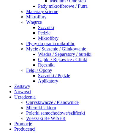
Medium / One step
Pady mikrofibrowe / Futra
Materiały ścierne
Mikrofibry
Wnętrze
Szczotki
Pędzle
Mikrofibry
Płyny do prania mikrofibr
Mycie / Suszenie / Glinkowanie
Wiadra / Separatory / butelki
Gąbki / Rękawice / Glinki
Ręczniki
Felgi / Opony
Szczotki / Pędzle
Aplikatory
Zestawy
Nowości
Urządzenia
Opryskiwacze / Pianownice
Mierniki lakieru
Polerki samochodowe/szlifierki
Wieszaki Be WISER
Promocje
Producenci