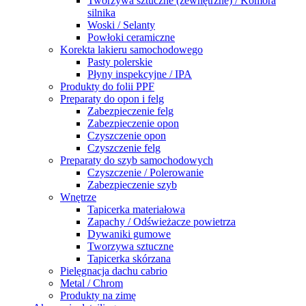
Tworzywa sztuczne (zewnętrzne) / Komora
silnika
Woski / Selanty
Powłoki ceramiczne
Korekta lakieru samochodowego
Pasty polerskie
Płyny inspekcyjne / IPA
Produkty do folii PPF
Preparaty do opon i felg
Zabezpieczenie felg
Zabezpieczenie opon
Czyszczenie opon
Czyszczenie felg
Preparaty do szyb samochodowych
Czyszczenie / Polerowanie
Zabezpieczenie szyb
Wnętrze
Tapicerka materiałowa
Zapachy / Odświeżacze powietrza
Dywaniki gumowe
Tworzywa sztuczne
Tapicerka skórzana
Pielęgnacja dachu cabrio
Metal / Chrom
Produkty na zimę