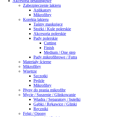
Akcesoria detailingowe
Zabezpieczenie lakieru
Aplikatory
Mikrofibry
Korekta lakieru
Taśmy maskujące
Stożki / Kule polerskie
Akcesoria polerskie
Pady polerskie
Cutting
Finish
Medium / One step
Pady mikrofibrowe / Futra
Materiały ścierne
Mikrofibry
Wnętrze
Szczotki
Pędzle
Mikrofibry
Płyny do prania mikrofibr
Mycie / Suszenie / Glinkowanie
Wiadra / Separatory / butelki
Gąbki / Rękawice / Glinki
Ręczniki
Felgi / Opony