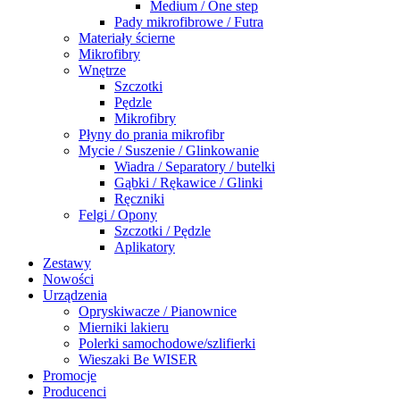
Medium / One step
Pady mikrofibrowe / Futra
Materiały ścierne
Mikrofibry
Wnętrze
Szczotki
Pędzle
Mikrofibry
Płyny do prania mikrofibr
Mycie / Suszenie / Glinkowanie
Wiadra / Separatory / butelki
Gąbki / Rękawice / Glinki
Ręczniki
Felgi / Opony
Szczotki / Pędzle
Aplikatory
Zestawy
Nowości
Urządzenia
Opryskiwacze / Pianownice
Mierniki lakieru
Polerki samochodowe/szlifierki
Wieszaki Be WISER
Promocje
Producenci