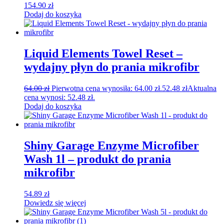
154.90
zł
Dodaj do koszyka
Liquid Elements Towel Reset –
wydajny płyn do prania mikrofibr
64.00
zł
Pierwotna cena wynosiła: 64.00 zł.
52.48
zł
Aktualna
cena wynosi: 52.48 zł.
Dodaj do koszyka
Shiny Garage Enzyme Microfiber
Wash 1l – produkt do prania
mikrofibr
54.89
zł
Dowiedz się więcej