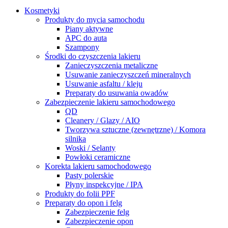
Kosmetyki
Produkty do mycia samochodu
Piany aktywne
APC do auta
Szampony
Środki do czyszczenia lakieru
Zanieczyszczenia metaliczne
Usuwanie zanieczyszczeń mineralnych
Usuwanie asfaltu / kleju
Preparaty do usuwania owadów
Zabezpieczenie lakieru samochodowego
QD
Cleanery / Glazy / AIO
Tworzywa sztuczne (zewnętrzne) / Komora
silnika
Woski / Selanty
Powłoki ceramiczne
Korekta lakieru samochodowego
Pasty polerskie
Płyny inspekcyjne / IPA
Produkty do folii PPF
Preparaty do opon i felg
Zabezpieczenie felg
Zabezpieczenie opon