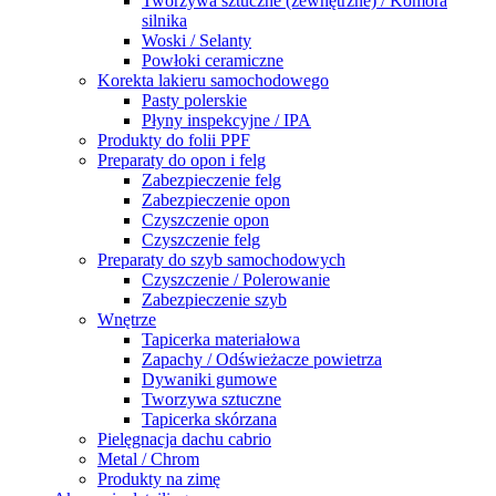
Tworzywa sztuczne (zewnętrzne) / Komora
silnika
Woski / Selanty
Powłoki ceramiczne
Korekta lakieru samochodowego
Pasty polerskie
Płyny inspekcyjne / IPA
Produkty do folii PPF
Preparaty do opon i felg
Zabezpieczenie felg
Zabezpieczenie opon
Czyszczenie opon
Czyszczenie felg
Preparaty do szyb samochodowych
Czyszczenie / Polerowanie
Zabezpieczenie szyb
Wnętrze
Tapicerka materiałowa
Zapachy / Odświeżacze powietrza
Dywaniki gumowe
Tworzywa sztuczne
Tapicerka skórzana
Pielęgnacja dachu cabrio
Metal / Chrom
Produkty na zimę