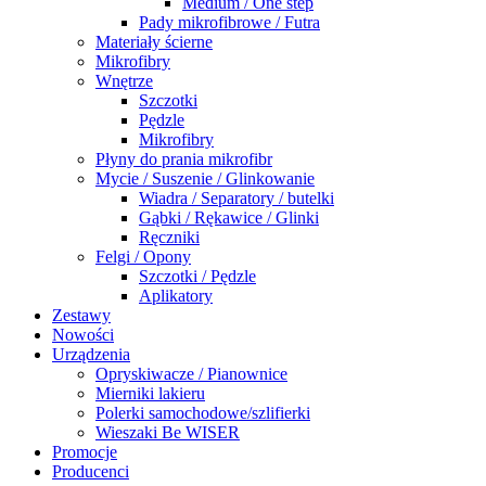
Medium / One step
Pady mikrofibrowe / Futra
Materiały ścierne
Mikrofibry
Wnętrze
Szczotki
Pędzle
Mikrofibry
Płyny do prania mikrofibr
Mycie / Suszenie / Glinkowanie
Wiadra / Separatory / butelki
Gąbki / Rękawice / Glinki
Ręczniki
Felgi / Opony
Szczotki / Pędzle
Aplikatory
Zestawy
Nowości
Urządzenia
Opryskiwacze / Pianownice
Mierniki lakieru
Polerki samochodowe/szlifierki
Wieszaki Be WISER
Promocje
Producenci