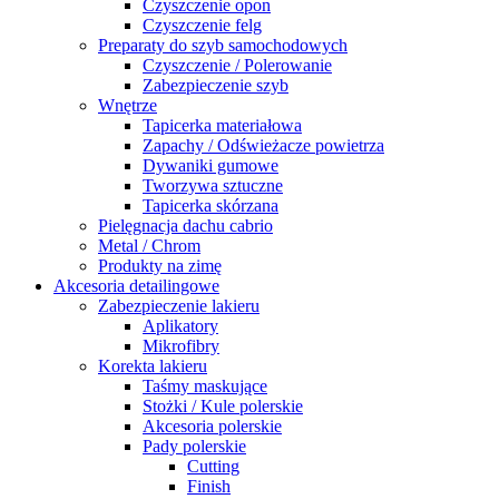
Czyszczenie opon
Czyszczenie felg
Preparaty do szyb samochodowych
Czyszczenie / Polerowanie
Zabezpieczenie szyb
Wnętrze
Tapicerka materiałowa
Zapachy / Odświeżacze powietrza
Dywaniki gumowe
Tworzywa sztuczne
Tapicerka skórzana
Pielęgnacja dachu cabrio
Metal / Chrom
Produkty na zimę
Akcesoria detailingowe
Zabezpieczenie lakieru
Aplikatory
Mikrofibry
Korekta lakieru
Taśmy maskujące
Stożki / Kule polerskie
Akcesoria polerskie
Pady polerskie
Cutting
Finish