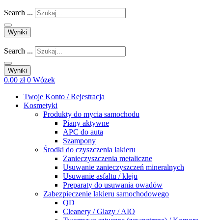
Search ...
Wyniki
Search ...
Wyniki
0.00
zł
0
Wózek
Twoje Konto / Rejestracja
Kosmetyki
Produkty do mycia samochodu
Piany aktywne
APC do auta
Szampony
Środki do czyszczenia lakieru
Zanieczyszczenia metaliczne
Usuwanie zanieczyszczeń mineralnych
Usuwanie asfaltu / kleju
Preparaty do usuwania owadów
Zabezpieczenie lakieru samochodowego
QD
Cleanery / Glazy / AIO