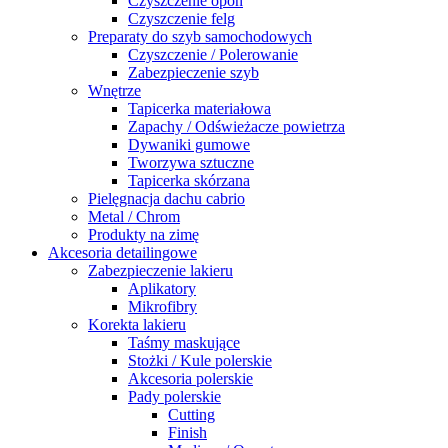
Czyszczenie opon
Czyszczenie felg
Preparaty do szyb samochodowych
Czyszczenie / Polerowanie
Zabezpieczenie szyb
Wnętrze
Tapicerka materiałowa
Zapachy / Odświeżacze powietrza
Dywaniki gumowe
Tworzywa sztuczne
Tapicerka skórzana
Pielęgnacja dachu cabrio
Metal / Chrom
Produkty na zimę
Akcesoria detailingowe
Zabezpieczenie lakieru
Aplikatory
Mikrofibry
Korekta lakieru
Taśmy maskujące
Stożki / Kule polerskie
Akcesoria polerskie
Pady polerskie
Cutting
Finish