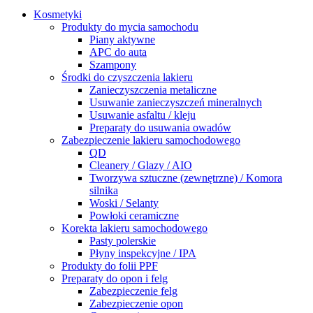
Kosmetyki
Produkty do mycia samochodu
Piany aktywne
APC do auta
Szampony
Środki do czyszczenia lakieru
Zanieczyszczenia metaliczne
Usuwanie zanieczyszczeń mineralnych
Usuwanie asfaltu / kleju
Preparaty do usuwania owadów
Zabezpieczenie lakieru samochodowego
QD
Cleanery / Glazy / AIO
Tworzywa sztuczne (zewnętrzne) / Komora
silnika
Woski / Selanty
Powłoki ceramiczne
Korekta lakieru samochodowego
Pasty polerskie
Płyny inspekcyjne / IPA
Produkty do folii PPF
Preparaty do opon i felg
Zabezpieczenie felg
Zabezpieczenie opon