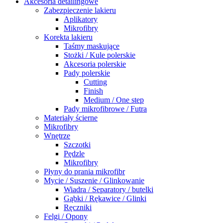
Akcesoria detailingowe
Zabezpieczenie lakieru
Aplikatory
Mikrofibry
Korekta lakieru
Taśmy maskujące
Stożki / Kule polerskie
Akcesoria polerskie
Pady polerskie
Cutting
Finish
Medium / One step
Pady mikrofibrowe / Futra
Materiały ścierne
Mikrofibry
Wnętrze
Szczotki
Pędzle
Mikrofibry
Płyny do prania mikrofibr
Mycie / Suszenie / Glinkowanie
Wiadra / Separatory / butelki
Gąbki / Rękawice / Glinki
Ręczniki
Felgi / Opony