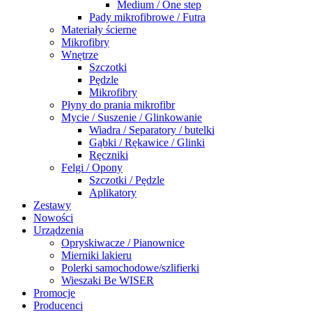
Medium / One step
Pady mikrofibrowe / Futra
Materiały ścierne
Mikrofibry
Wnętrze
Szczotki
Pędzle
Mikrofibry
Płyny do prania mikrofibr
Mycie / Suszenie / Glinkowanie
Wiadra / Separatory / butelki
Gąbki / Rękawice / Glinki
Ręczniki
Felgi / Opony
Szczotki / Pędzle
Aplikatory
Zestawy
Nowości
Urządzenia
Opryskiwacze / Pianownice
Mierniki lakieru
Polerki samochodowe/szlifierki
Wieszaki Be WISER
Promocje
Producenci