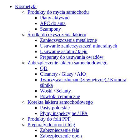
Kosmetyki
Produkty do mycia samochodu
Piany aktywne
APC do auta
Szampony
Środki do czyszczenia lakieru
Zanieczyszczenia metaliczne
Usuwanie zanieczyszczeń mineralnych
Usuwanie asfaltu / kleju
Preparaty do usuwania owadów
Zabezpieczenie lakieru samochodowego
QD
Cleanery / Glazy / AIO
Tworzywa sztuczne (zewnętrzne) / Komora
silnika
Woski / Selanty
Powłoki ceramiczne
Korekta lakieru samochodowego
Pasty polerskie
Płyny inspekcyjne / IPA
Produkty do folii PPF
Preparaty do opon i felg
Zabezpieczenie felg
Zabezpieczenie opon