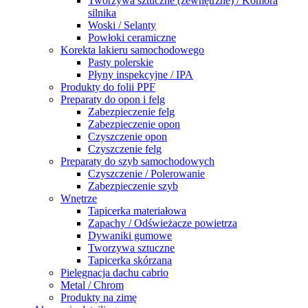
Tworzywa sztuczne (zewnętrzne) / Komora
silnika
Woski / Selanty
Powłoki ceramiczne
Korekta lakieru samochodowego
Pasty polerskie
Płyny inspekcyjne / IPA
Produkty do folii PPF
Preparaty do opon i felg
Zabezpieczenie felg
Zabezpieczenie opon
Czyszczenie opon
Czyszczenie felg
Preparaty do szyb samochodowych
Czyszczenie / Polerowanie
Zabezpieczenie szyb
Wnętrze
Tapicerka materiałowa
Zapachy / Odświeżacze powietrza
Dywaniki gumowe
Tworzywa sztuczne
Tapicerka skórzana
Pielęgnacja dachu cabrio
Metal / Chrom
Produkty na zimę