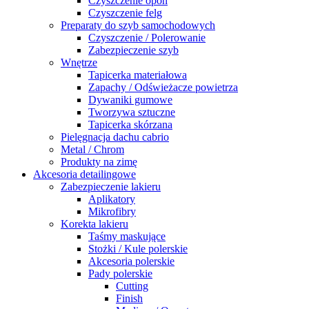
Czyszczenie opon
Czyszczenie felg
Preparaty do szyb samochodowych
Czyszczenie / Polerowanie
Zabezpieczenie szyb
Wnętrze
Tapicerka materiałowa
Zapachy / Odświeżacze powietrza
Dywaniki gumowe
Tworzywa sztuczne
Tapicerka skórzana
Pielęgnacja dachu cabrio
Metal / Chrom
Produkty na zimę
Akcesoria detailingowe
Zabezpieczenie lakieru
Aplikatory
Mikrofibry
Korekta lakieru
Taśmy maskujące
Stożki / Kule polerskie
Akcesoria polerskie
Pady polerskie
Cutting
Finish