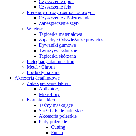
Czyszczenie opon
Czyszczenie felg
Preparaty do szyb samochodowych
Czyszczenie / Polerowanie
Zabezpieczenie szyb
Wnętrze
Tapicerka materiałowa
Zapachy / Odświeżacze powietrza
Dywaniki gumowe
Tworzywa sztuczne
Tapicerka skórzana
Pielęgnacja dachu cabrio
Metal / Chrom
Produkty na zimę
Akcesoria detailingowe
Zabezpieczenie lakieru
Aplikatory
Mikrofibry
Korekta lakieru
Taśmy maskujące
Stożki / Kule polerskie
Akcesoria polerskie
Pady polerskie
Cutting
Finish