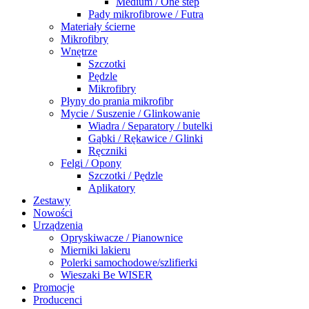
Medium / One step
Pady mikrofibrowe / Futra
Materiały ścierne
Mikrofibry
Wnętrze
Szczotki
Pędzle
Mikrofibry
Płyny do prania mikrofibr
Mycie / Suszenie / Glinkowanie
Wiadra / Separatory / butelki
Gąbki / Rękawice / Glinki
Ręczniki
Felgi / Opony
Szczotki / Pędzle
Aplikatory
Zestawy
Nowości
Urządzenia
Opryskiwacze / Pianownice
Mierniki lakieru
Polerki samochodowe/szlifierki
Wieszaki Be WISER
Promocje
Producenci