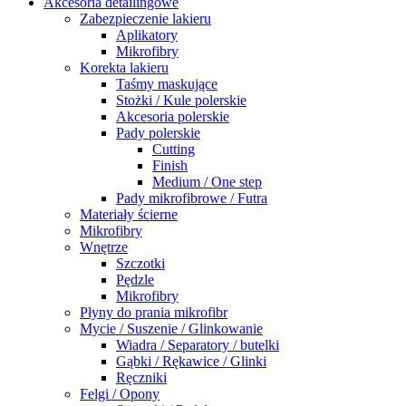
Akcesoria detailingowe
Zabezpieczenie lakieru
Aplikatory
Mikrofibry
Korekta lakieru
Taśmy maskujące
Stożki / Kule polerskie
Akcesoria polerskie
Pady polerskie
Cutting
Finish
Medium / One step
Pady mikrofibrowe / Futra
Materiały ścierne
Mikrofibry
Wnętrze
Szczotki
Pędzle
Mikrofibry
Płyny do prania mikrofibr
Mycie / Suszenie / Glinkowanie
Wiadra / Separatory / butelki
Gąbki / Rękawice / Glinki
Ręczniki
Felgi / Opony