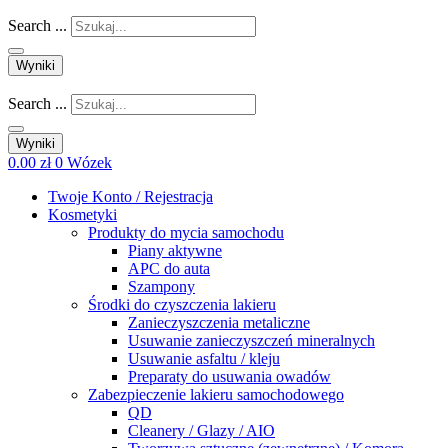
Search ...
Wyniki
Search ...
Wyniki
0.00
zł
0
Wózek
Twoje Konto / Rejestracja
Kosmetyki
Produkty do mycia samochodu
Piany aktywne
APC do auta
Szampony
Środki do czyszczenia lakieru
Zanieczyszczenia metaliczne
Usuwanie zanieczyszczeń mineralnych
Usuwanie asfaltu / kleju
Preparaty do usuwania owadów
Zabezpieczenie lakieru samochodowego
QD
Cleanery / Glazy / AIO