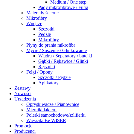
Medium / One step
Pady mikrofibrowe / Futra
Materiały ścierne
Mikrofibry
Wnętrze
Szczotki
Pędzle
Mikrofibry
Płyny do prania mikrofibr
Mycie / Suszenie / Glinkowanie
Wiadra / Separatory / butelki
Gąbki / Rękawice / Glinki
Ręczniki
Felgi / Opony
Szczotki / Pędzle
Aplikatory
Zestawy
Nowości
Urządzenia
Opryskiwacze / Pianownice
Mierniki lakieru
Polerki samochodowe/szlifierki
Wieszaki Be WISER
Promocje
Producenci