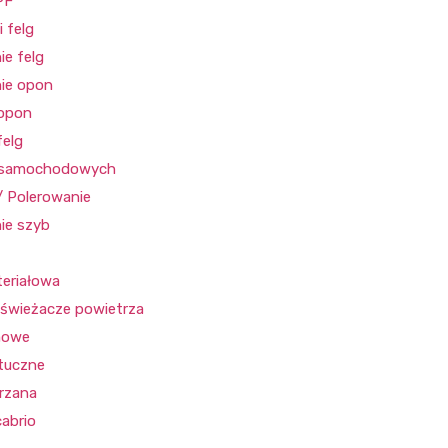
PF
 felg
ie felg
ie opon
 opon
felg
b samochodowych
/ Polerowanie
ie szyb
teriałowa
świeżacze powietrza
mowe
tuczne
órzana
cabrio