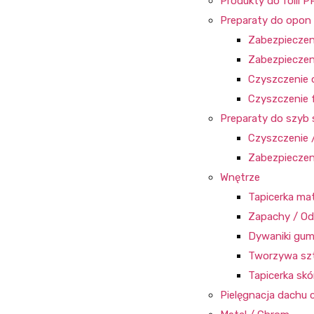
Produkty do folii P
Preparaty do opon i
Zabezpieczen
Zabezpieczen
Czyszczenie
Czyszczenie 
Preparaty do szy
Czyszczenie 
Zabezpieczen
Wnętrze
Tapicerka ma
Zapachy / Od
Dywaniki gu
Tworzywa sz
Tapicerka sk
Pielęgnacja dachu 