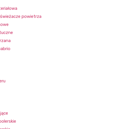
teriałowa
świeżacze powietrza
mowe
tuczne
órzana
cabrio
eru
jące
polerskie