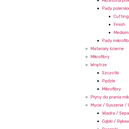
Akcesoria pol
Pady polerski
Cutting
Finish
Medium 
Pady mikrofib
Materiały ścierne
Mikrofibry
Wnętrze
Szczotki
Pędzle
Mikrofibry
Płyny do prania mik
Mycie / Suszenie / 
Wiadra / Sepa
Gąbki / Rękawi