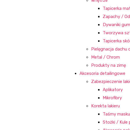
Wnętrze
Tapicerka ma
Zapachy / Od
Dywaniki gu
Tworzywa sz
Tapicerka sk
Pielęgnacja dachu 
Metal / Chrom
Produkty na zimę
Akcesoria detailingowe
Zabezpieczenie laki
Aplikatory
Mikrofibry
Korekta lakieru
Taśmy masku
Stożki / Kule 