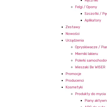
Ręczniki
Felgi / Opony
Szczotki / Pę
Aplikatory
Zestawy
Nowości
Urządzenia
Opryskiwacze / Pi
Mierniki lakieru
Polerki samochodowe
Wieszaki Be WISER
Promocje
Producenci
Kosmetyki
Produkty do myci
Piany aktywn