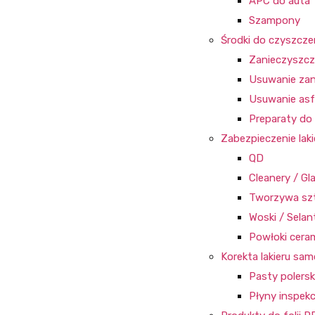
APC do auta
Szampony
Środki do czyszczen
Zanieczyszcz
Usuwanie zan
Usuwanie asfa
Preparaty d
Zabezpieczenie la
QD
Cleanery / Gl
Tworzywa szt
Woski / Selan
Powłoki cera
Korekta lakieru s
Pasty polersk
Płyny inspekc