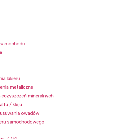
a samochodu
e
ia lakieru
enia metaliczne
ieczyszczeń mineralnych
ltu / kleju
o usuwania owadów
kieru samochodowego