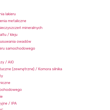
ia lakieru
enia metaliczne
ieczyszczeń mineralnych
ltu / kleju
o usuwania owadów
kieru samochodowego
azy / AIO
uczne (zewnętrzne) / Komora silnika
ty
miczne
amochodowego
ie
yjne / IPA