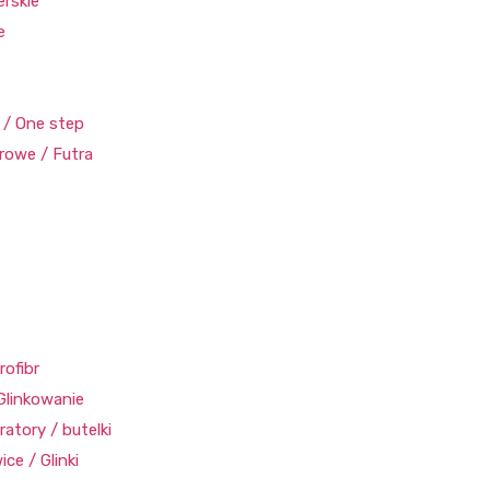
erskie
e
/ One step
rowe / Futra
rofibr
Glinkowanie
ratory / butelki
ce / Glinki