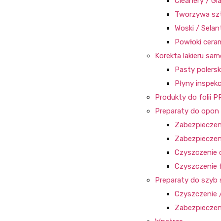
Cleanery / Gl
Tworzywa szt
Woski / Selan
Powłoki cera
Korekta lakieru s
Pasty polersk
Płyny inspekc
Produkty do folii P
Preparaty do opon i
Zabezpieczen
Zabezpieczen
Czyszczenie
Czyszczenie 
Preparaty do szy
Czyszczenie 
Zabezpieczen