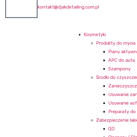
kontakt@djakdetailing.com.pl
Kosmetyki
Produkty do myci
Piany aktywn
APC do auta
Szampony
Środki do czyszczen
Zanieczyszcz
Usuwanie zan
Usuwanie asfa
Preparaty d
Zabezpieczenie la
QD