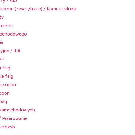
azy / AIO
uczne (zewnętrzne) / Komora silnika
ty
miczne
amochodowego
ie
yjne / IPA
PF
 felg
ie felg
ie opon
 opon
felg
b samochodowych
/ Polerowanie
ie szyb