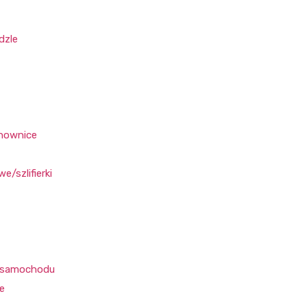
dzle
anownice
/szlifierki
a samochodu
e