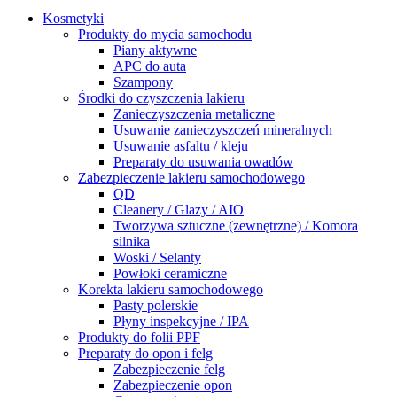
Kosmetyki
Produkty do mycia samochodu
Piany aktywne
APC do auta
Szampony
Środki do czyszczenia lakieru
Zanieczyszczenia metaliczne
Usuwanie zanieczyszczeń mineralnych
Usuwanie asfaltu / kleju
Preparaty do usuwania owadów
Zabezpieczenie lakieru samochodowego
QD
Cleanery / Glazy / AIO
Tworzywa sztuczne (zewnętrzne) / Komora
silnika
Woski / Selanty
Powłoki ceramiczne
Korekta lakieru samochodowego
Pasty polerskie
Płyny inspekcyjne / IPA
Produkty do folii PPF
Preparaty do opon i felg
Zabezpieczenie felg
Zabezpieczenie opon