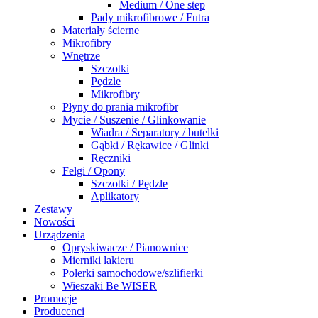
Medium / One step
Pady mikrofibrowe / Futra
Materiały ścierne
Mikrofibry
Wnętrze
Szczotki
Pędzle
Mikrofibry
Płyny do prania mikrofibr
Mycie / Suszenie / Glinkowanie
Wiadra / Separatory / butelki
Gąbki / Rękawice / Glinki
Ręczniki
Felgi / Opony
Szczotki / Pędzle
Aplikatory
Zestawy
Nowości
Urządzenia
Opryskiwacze / Pianownice
Mierniki lakieru
Polerki samochodowe/szlifierki
Wieszaki Be WISER
Promocje
Producenci