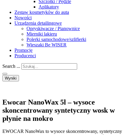
Szczotki / Pędzle
Aplikatory
Zestaw kosmetyków do auta
Nowości
Urządzenia detailingowe
Opryskiwacze / Pianownice
Mierniki lakieru
Polerki samochodowe/szlifierki
Wieszaki Be WISER
Promocje
Producenci
Search ...
Wyniki
Ewocar NanoWax 5l – wysoce
skoncentrowany syntetyczny wosk w
płynie na mokro
EWOCAR NanoWax to wysoce skoncentrowany, syntetyczny