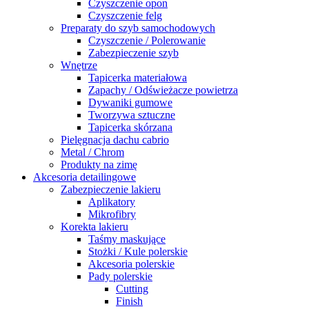
Czyszczenie opon
Czyszczenie felg
Preparaty do szyb samochodowych
Czyszczenie / Polerowanie
Zabezpieczenie szyb
Wnętrze
Tapicerka materiałowa
Zapachy / Odświeżacze powietrza
Dywaniki gumowe
Tworzywa sztuczne
Tapicerka skórzana
Pielęgnacja dachu cabrio
Metal / Chrom
Produkty na zimę
Akcesoria detailingowe
Zabezpieczenie lakieru
Aplikatory
Mikrofibry
Korekta lakieru
Taśmy maskujące
Stożki / Kule polerskie
Akcesoria polerskie
Pady polerskie
Cutting
Finish