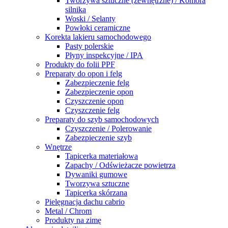
Tworzywa sztuczne (zewnętrzne) / Komora
silnika
Woski / Selanty
Powłoki ceramiczne
Korekta lakieru samochodowego
Pasty polerskie
Płyny inspekcyjne / IPA
Produkty do folii PPF
Preparaty do opon i felg
Zabezpieczenie felg
Zabezpieczenie opon
Czyszczenie opon
Czyszczenie felg
Preparaty do szyb samochodowych
Czyszczenie / Polerowanie
Zabezpieczenie szyb
Wnętrze
Tapicerka materiałowa
Zapachy / Odświeżacze powietrza
Dywaniki gumowe
Tworzywa sztuczne
Tapicerka skórzana
Pielęgnacja dachu cabrio
Metal / Chrom
Produkty na zimę