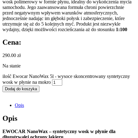
wosk polimerowy w formie płynu, idealny do wykończenia mycia
samochodu. Jego zaawansowana formuła chroni powierzchnie
przed negatywnym wpływem warunków atmosferycznych,
jednocześnie nadając im głęboki połysk i zabezpieczenie, które
utrzymuje się aż do 5 kolejnych myć. Produkt jest niezwykle
wydajny, dzięki możliwości rozcieńczania aż do stosunku
1:100
Cena:
290.00
zł
Na stanie
ilość Ewocar NanoWax 5l - wysoce skoncentrowany syntetyczny
wosk w płynie na mokro
Dodaj do koszyka
Opis
Opis
EWOCAR NanoWax – syntetyczny wosk w płynie dla
długotrwałej ochrony lakieru