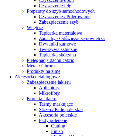
Czyszczenie opon
Czyszczenie felg
Preparaty do szyb samochodowych
Czyszczenie / Polerowanie
Zabezpieczenie szyb
Wnętrze
Tapicerka materiałowa
Zapachy / Odświeżacze powietrza
Dywaniki gumowe
Tworzywa sztuczne
Tapicerka skórzana
Pielęgnacja dachu cabrio
Metal / Chrom
Produkty na zimę
Akcesoria detailingowe
Zabezpieczenie lakieru
Aplikatory
Mikrofibry
Korekta lakieru
Taśmy maskujące
Stożki / Kule polerskie
Akcesoria polerskie
Pady polerskie
Cutting
Finish