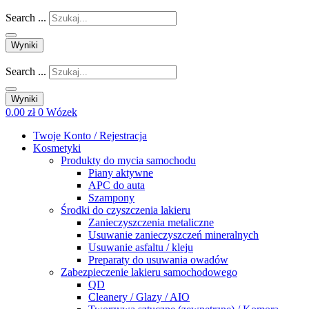
Search ...
Wyniki
Search ...
Wyniki
0.00
zł
0
Wózek
Twoje Konto / Rejestracja
Kosmetyki
Produkty do mycia samochodu
Piany aktywne
APC do auta
Szampony
Środki do czyszczenia lakieru
Zanieczyszczenia metaliczne
Usuwanie zanieczyszczeń mineralnych
Usuwanie asfaltu / kleju
Preparaty do usuwania owadów
Zabezpieczenie lakieru samochodowego
QD
Cleanery / Glazy / AIO