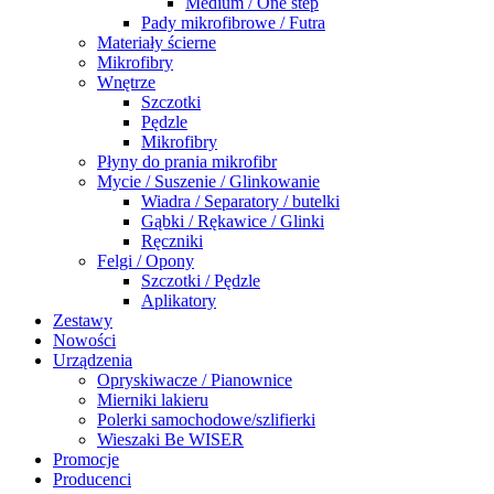
Medium / One step
Pady mikrofibrowe / Futra
Materiały ścierne
Mikrofibry
Wnętrze
Szczotki
Pędzle
Mikrofibry
Płyny do prania mikrofibr
Mycie / Suszenie / Glinkowanie
Wiadra / Separatory / butelki
Gąbki / Rękawice / Glinki
Ręczniki
Felgi / Opony
Szczotki / Pędzle
Aplikatory
Zestawy
Nowości
Urządzenia
Opryskiwacze / Pianownice
Mierniki lakieru
Polerki samochodowe/szlifierki
Wieszaki Be WISER
Promocje
Producenci