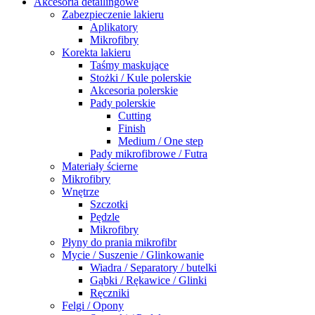
Akcesoria detailingowe
Zabezpieczenie lakieru
Aplikatory
Mikrofibry
Korekta lakieru
Taśmy maskujące
Stożki / Kule polerskie
Akcesoria polerskie
Pady polerskie
Cutting
Finish
Medium / One step
Pady mikrofibrowe / Futra
Materiały ścierne
Mikrofibry
Wnętrze
Szczotki
Pędzle
Mikrofibry
Płyny do prania mikrofibr
Mycie / Suszenie / Glinkowanie
Wiadra / Separatory / butelki
Gąbki / Rękawice / Glinki
Ręczniki
Felgi / Opony