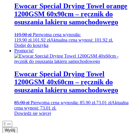
Ewocar Special Drying Towel orange
1200GSM 60x90cm – ręcznik do
osuszania lakieru samochodowego
119.90
zł
Pierwotna cena wynosiła:
119.90 zł.
101.92
zł
Aktualna cena wynosi: 101.92 zł.
Dodaj do koszyka
Promocja!
Ewocar Special Drying Towel
1200GSM 40x60cm – ręcznik do
osuszania lakieru samochodowego
85.90
zł
Pierwotna cena wynosiła: 85.90 zł.
73.01
zł
Aktualna
cena wynosi: 73.01 zł.
Dowiedz się więcej
Wyślij