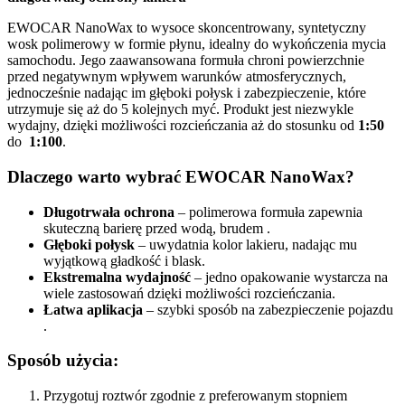
EWOCAR NanoWax to wysoce skoncentrowany, syntetyczny
wosk polimerowy w formie płynu, idealny do wykończenia mycia
samochodu. Jego zaawansowana formuła chroni powierzchnie
przed negatywnym wpływem warunków atmosferycznych,
jednocześnie nadając im głęboki połysk i zabezpieczenie, które
utrzymuje się aż do 5 kolejnych myć. Produkt jest niezwykle
wydajny, dzięki możliwości rozcieńczania aż do stosunku od
1:50
do
1:100
.
Dlaczego warto wybrać EWOCAR NanoWax?
Długotrwała ochrona
– polimerowa formuła zapewnia
skuteczną barierę przed wodą, brudem .
Głęboki połysk
– uwydatnia kolor lakieru, nadając mu
wyjątkową gładkość i blask.
Ekstremalna wydajność
– jedno opakowanie wystarcza na
wiele zastosowań dzięki możliwości rozcieńczania.
Łatwa aplikacja
– szybki sposób na zabezpieczenie pojazdu
.
Sposób użycia:
Przygotuj roztwór zgodnie z preferowanym stopniem