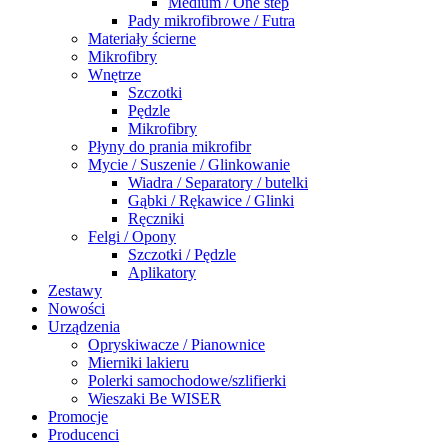
Medium / One step
Pady mikrofibrowe / Futra
Materiały ścierne
Mikrofibry
Wnętrze
Szczotki
Pędzle
Mikrofibry
Płyny do prania mikrofibr
Mycie / Suszenie / Glinkowanie
Wiadra / Separatory / butelki
Gąbki / Rękawice / Glinki
Ręczniki
Felgi / Opony
Szczotki / Pędzle
Aplikatory
Zestawy
Nowości
Urządzenia
Opryskiwacze / Pianownice
Mierniki lakieru
Polerki samochodowe/szlifierki
Wieszaki Be WISER
Promocje
Producenci