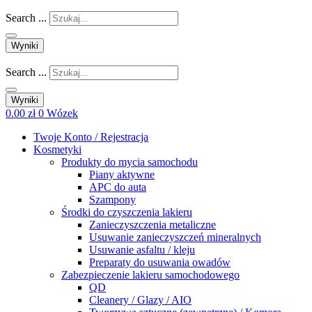
Search ...
Wyniki
Search ...
Wyniki
0.00
zł
0
Wózek
Twoje Konto / Rejestracja
Kosmetyki
Produkty do mycia samochodu
Piany aktywne
APC do auta
Szampony
Środki do czyszczenia lakieru
Zanieczyszczenia metaliczne
Usuwanie zanieczyszczeń mineralnych
Usuwanie asfaltu / kleju
Preparaty do usuwania owadów
Zabezpieczenie lakieru samochodowego
QD
Cleanery / Glazy / AIO