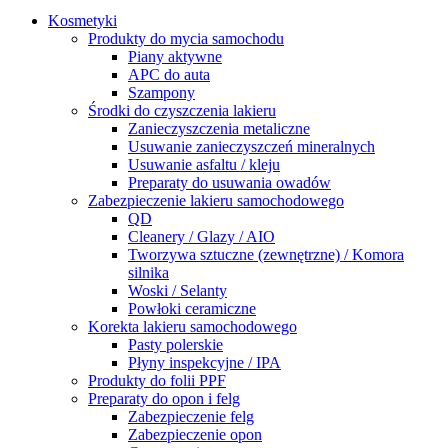
Kosmetyki
Produkty do mycia samochodu
Piany aktywne
APC do auta
Szampony
Środki do czyszczenia lakieru
Zanieczyszczenia metaliczne
Usuwanie zanieczyszczeń mineralnych
Usuwanie asfaltu / kleju
Preparaty do usuwania owadów
Zabezpieczenie lakieru samochodowego
QD
Cleanery / Glazy / AIO
Tworzywa sztuczne (zewnętrzne) / Komora
silnika
Woski / Selanty
Powłoki ceramiczne
Korekta lakieru samochodowego
Pasty polerskie
Płyny inspekcyjne / IPA
Produkty do folii PPF
Preparaty do opon i felg
Zabezpieczenie felg
Zabezpieczenie opon