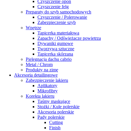
Czyszczenie opon
Czyszczenie felg
Preparaty do szyb samochodowych
Czyszczenie / Polerowanie
Zabezpieczenie szyb
Wnętrze
Tapicerka materiałowa
Zapachy / Odświeżacze powietrza
Dywaniki gumowe
Tworzywa sztuczne
Tapicerka skórzana
Pielęgnacja dachu cabrio
Metal / Chrom
Produkty na zimę
Akcesoria detailingowe
Zabezpieczenie lakieru
Aplikatory
Mikrofibry
Korekta lakieru
Taśmy maskujące
Stożki / Kule polerskie
Akcesoria polerskie
Pady polerskie
Cutting
Finish