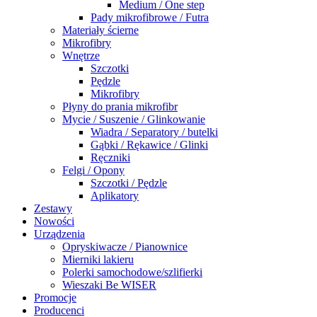
Medium / One step
Pady mikrofibrowe / Futra
Materiały ścierne
Mikrofibry
Wnętrze
Szczotki
Pędzle
Mikrofibry
Płyny do prania mikrofibr
Mycie / Suszenie / Glinkowanie
Wiadra / Separatory / butelki
Gąbki / Rękawice / Glinki
Ręczniki
Felgi / Opony
Szczotki / Pędzle
Aplikatory
Zestawy
Nowości
Urządzenia
Opryskiwacze / Pianownice
Mierniki lakieru
Polerki samochodowe/szlifierki
Wieszaki Be WISER
Promocje
Producenci