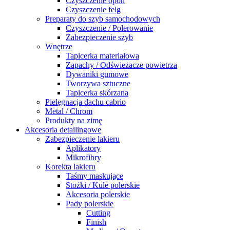
Czyszczenie opon
Czyszczenie felg
Preparaty do szyb samochodowych
Czyszczenie / Polerowanie
Zabezpieczenie szyb
Wnętrze
Tapicerka materiałowa
Zapachy / Odświeżacze powietrza
Dywaniki gumowe
Tworzywa sztuczne
Tapicerka skórzana
Pielęgnacja dachu cabrio
Metal / Chrom
Produkty na zimę
Akcesoria detailingowe
Zabezpieczenie lakieru
Aplikatory
Mikrofibry
Korekta lakieru
Taśmy maskujące
Stożki / Kule polerskie
Akcesoria polerskie
Pady polerskie
Cutting
Finish