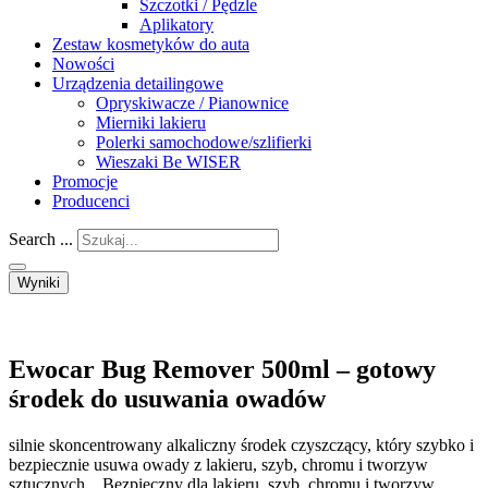
Szczotki / Pędzle
Aplikatory
Zestaw kosmetyków do auta
Nowości
Urządzenia detailingowe
Opryskiwacze / Pianownice
Mierniki lakieru
Polerki samochodowe/szlifierki
Wieszaki Be WISER
Promocje
Producenci
Search ...
Wyniki
Ewocar Bug Remover 500ml – gotowy
środek do usuwania owadów
silnie skoncentrowany alkaliczny środek czyszczący, który szybko i
bezpiecznie usuwa owady z lakieru, szyb, chromu i tworzyw
sztucznych. . Bezpieczny dla lakieru, szyb, chromu i tworzyw