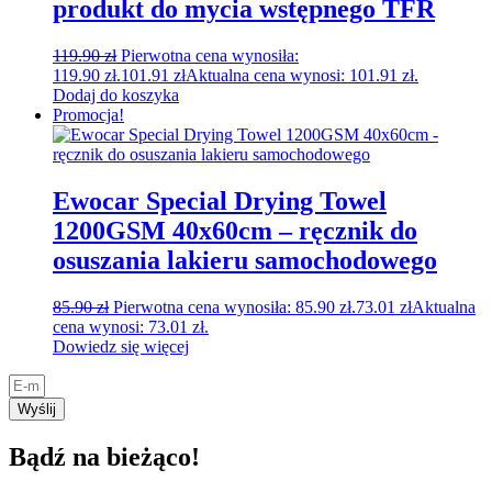
produkt do mycia wstępnego TFR
119.90
zł
Pierwotna cena wynosiła:
119.90 zł.
101.91
zł
Aktualna cena wynosi: 101.91 zł.
Dodaj do koszyka
Promocja!
Ewocar Special Drying Towel
1200GSM 40x60cm – ręcznik do
osuszania lakieru samochodowego
85.90
zł
Pierwotna cena wynosiła: 85.90 zł.
73.01
zł
Aktualna
cena wynosi: 73.01 zł.
Dowiedz się więcej
Wyślij
Bądź na bieżąco!