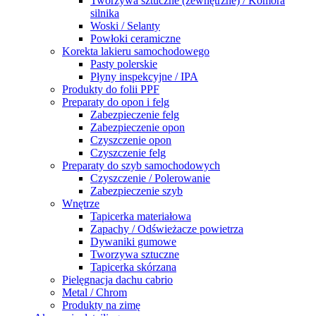
Tworzywa sztuczne (zewnętrzne) / Komora
silnika
Woski / Selanty
Powłoki ceramiczne
Korekta lakieru samochodowego
Pasty polerskie
Płyny inspekcyjne / IPA
Produkty do folii PPF
Preparaty do opon i felg
Zabezpieczenie felg
Zabezpieczenie opon
Czyszczenie opon
Czyszczenie felg
Preparaty do szyb samochodowych
Czyszczenie / Polerowanie
Zabezpieczenie szyb
Wnętrze
Tapicerka materiałowa
Zapachy / Odświeżacze powietrza
Dywaniki gumowe
Tworzywa sztuczne
Tapicerka skórzana
Pielęgnacja dachu cabrio
Metal / Chrom
Produkty na zimę