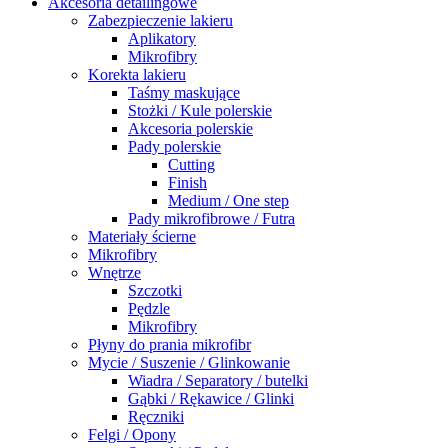
Akcesoria detailingowe
Zabezpieczenie lakieru
Aplikatory
Mikrofibry
Korekta lakieru
Taśmy maskujące
Stożki / Kule polerskie
Akcesoria polerskie
Pady polerskie
Cutting
Finish
Medium / One step
Pady mikrofibrowe / Futra
Materiały ścierne
Mikrofibry
Wnętrze
Szczotki
Pędzle
Mikrofibry
Płyny do prania mikrofibr
Mycie / Suszenie / Glinkowanie
Wiadra / Separatory / butelki
Gąbki / Rękawice / Glinki
Ręczniki
Felgi / Opony