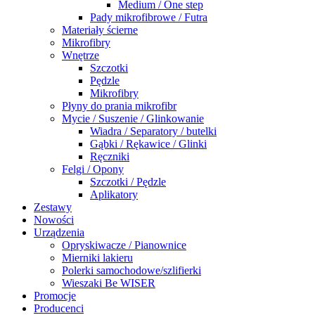
Medium / One step
Pady mikrofibrowe / Futra
Materiały ścierne
Mikrofibry
Wnętrze
Szczotki
Pędzle
Mikrofibry
Płyny do prania mikrofibr
Mycie / Suszenie / Glinkowanie
Wiadra / Separatory / butelki
Gąbki / Rękawice / Glinki
Ręczniki
Felgi / Opony
Szczotki / Pędzle
Aplikatory
Zestawy
Nowości
Urządzenia
Opryskiwacze / Pianownice
Mierniki lakieru
Polerki samochodowe/szlifierki
Wieszaki Be WISER
Promocje
Producenci