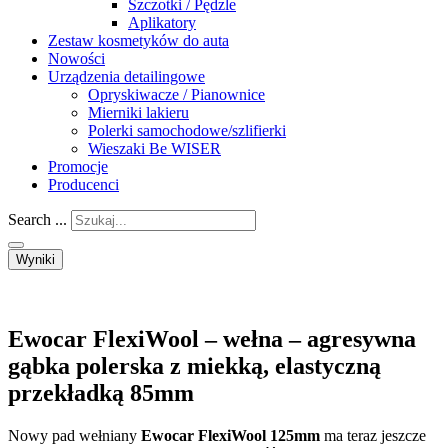
Szczotki / Pędzle
Aplikatory
Zestaw kosmetyków do auta
Nowości
Urządzenia detailingowe
Opryskiwacze / Pianownice
Mierniki lakieru
Polerki samochodowe/szlifierki
Wieszaki Be WISER
Promocje
Producenci
Search ...
Wyniki
Ewocar FlexiWool – wełna – agresywna
gąbka polerska z miekką, elastyczną
przekładką 85mm
Nowy pad wełniany
Ewocar FlexiWool 125mm
ma teraz jeszcze