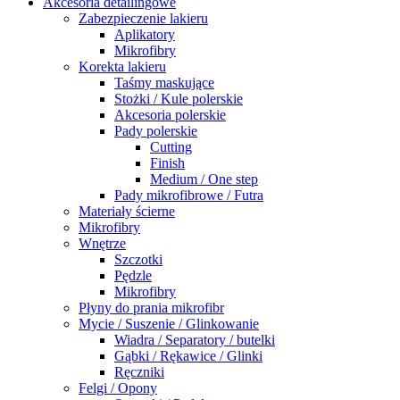
Akcesoria detailingowe
Zabezpieczenie lakieru
Aplikatory
Mikrofibry
Korekta lakieru
Taśmy maskujące
Stożki / Kule polerskie
Akcesoria polerskie
Pady polerskie
Cutting
Finish
Medium / One step
Pady mikrofibrowe / Futra
Materiały ścierne
Mikrofibry
Wnętrze
Szczotki
Pędzle
Mikrofibry
Płyny do prania mikrofibr
Mycie / Suszenie / Glinkowanie
Wiadra / Separatory / butelki
Gąbki / Rękawice / Glinki
Ręczniki
Felgi / Opony