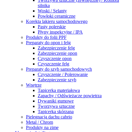
Tworzywa sztuczne (zewnętrzne) / Komora
silnika
Woski / Selanty
Powłoki ceramiczne
Korekta lakieru samochodowego
Pasty polerskie
Płyny inspekcyjne / IPA
Produkty do folii PPF
Preparaty do opon i felg
Zabezpieczenie felg
Zabezpieczenie opon
Czyszczenie opon
Czyszczenie felg
Preparaty do szyb samochodowych
Czyszczenie / Polerowanie
Zabezpieczenie szyb
Wnętrze
Tapicerka materiałowa
Zapachy / Odświeżacze powietrza
Dywaniki gumowe
Tworzywa sztuczne
Tapicerka skórzana
Pielęgnacja dachu cabrio
Metal / Chrom
Produkty na zimę