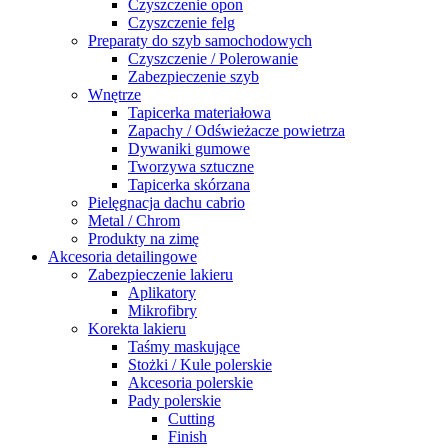
Czyszczenie opon
Czyszczenie felg
Preparaty do szyb samochodowych
Czyszczenie / Polerowanie
Zabezpieczenie szyb
Wnętrze
Tapicerka materiałowa
Zapachy / Odświeżacze powietrza
Dywaniki gumowe
Tworzywa sztuczne
Tapicerka skórzana
Pielęgnacja dachu cabrio
Metal / Chrom
Produkty na zimę
Akcesoria detailingowe
Zabezpieczenie lakieru
Aplikatory
Mikrofibry
Korekta lakieru
Taśmy maskujące
Stożki / Kule polerskie
Akcesoria polerskie
Pady polerskie
Cutting
Finish