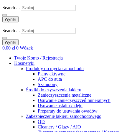
Search ...
Wyniki
Search ...
Wyniki
0.00
zł
0
Wózek
Twoje Konto / Rejestracja
Kosmetyki
Produkty do mycia samochodu
Piany aktywne
APC do auta
Szampony
Środki do czyszczenia lakieru
Zanieczyszczenia metaliczne
Usuwanie zanieczyszczeń mineralnych
Usuwanie asfaltu / kleju
Preparaty do usuwania owadów
Zabezpieczenie lakieru samochodowego
QD
Cleanery / Glazy / AIO