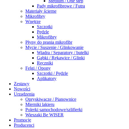
Medium / One step
Pady mikrofibrowe / Futra
Materiały ścierne
Mikrofibry
Wnętrze
Szczotki
Pędzle
Mikrofibry
Płyny do prania mikrofibr
Mycie / Suszenie / Glinkowanie
Wiadra / Separatory / butelki
Gąbki / Rękawice / Glinki
Ręczniki
Felgi / Opony
Szczotki / Pędzle
Aplikatory
Zestawy
Nowości
Urządzenia
Opryskiwacze / Pianownice
Mierniki lakieru
Polerki samochodowe/szlifierki
Wieszaki Be WISER
Promocje
Producenci