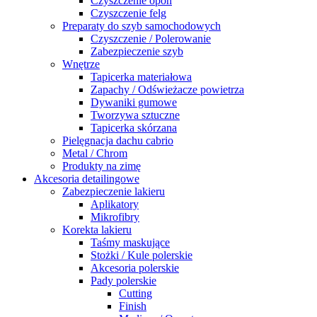
Czyszczenie opon
Czyszczenie felg
Preparaty do szyb samochodowych
Czyszczenie / Polerowanie
Zabezpieczenie szyb
Wnętrze
Tapicerka materiałowa
Zapachy / Odświeżacze powietrza
Dywaniki gumowe
Tworzywa sztuczne
Tapicerka skórzana
Pielęgnacja dachu cabrio
Metal / Chrom
Produkty na zimę
Akcesoria detailingowe
Zabezpieczenie lakieru
Aplikatory
Mikrofibry
Korekta lakieru
Taśmy maskujące
Stożki / Kule polerskie
Akcesoria polerskie
Pady polerskie
Cutting
Finish