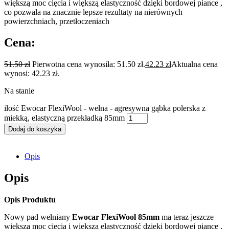
większą moc cięcia i większą elastyczność dzięki bordowej piance ,
co pozwala na znacznie lepsze rezultaty na nierównych
powierzchniach, przetłoczeniach
Cena:
51.50
zł
Pierwotna cena wynosiła: 51.50 zł.
42.23
zł
Aktualna cena
wynosi: 42.23 zł.
Na stanie
ilość Ewocar FlexiWool - wełna - agresywna gąbka polerska z
miekką, elastyczną przekładką 85mm
Dodaj do koszyka
Opis
Opis
Opis Produktu
Nowy pad wełniany
Ewocar FlexiWool 85mm
ma teraz jeszcze
większą moc cięcia i większą elastyczność dzięki bordowej piance ,