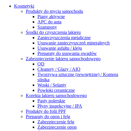
Kosmetyki
Produkty do mycia samochodu
Piany aktywne
APC do auta
Szampony
Środki do czyszczenia lakieru
Zanieczyszczenia metaliczne
Usuwanie zanieczyszczeń mineralnych
Usuwanie asfaltu / kleju
Preparaty do usuwania owadów
Zabezpieczenie lakieru samochodowego
QD
Cleanery / Glazy / AIO
Tworzywa sztuczne (zewnętrzne) / Komora
silnika
Woski / Selanty
Powłoki ceramiczne
Korekta lakieru samochodowego
Pasty polerskie
Płyny inspekcyjne / IPA
Produkty do folii PPF
Preparaty do opon i felg
Zabezpieczenie felg
Zabezpieczenie opon