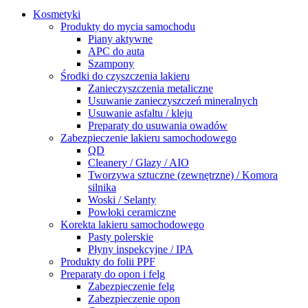
Kosmetyki
Produkty do mycia samochodu
Piany aktywne
APC do auta
Szampony
Środki do czyszczenia lakieru
Zanieczyszczenia metaliczne
Usuwanie zanieczyszczeń mineralnych
Usuwanie asfaltu / kleju
Preparaty do usuwania owadów
Zabezpieczenie lakieru samochodowego
QD
Cleanery / Glazy / AIO
Tworzywa sztuczne (zewnętrzne) / Komora
silnika
Woski / Selanty
Powłoki ceramiczne
Korekta lakieru samochodowego
Pasty polerskie
Płyny inspekcyjne / IPA
Produkty do folii PPF
Preparaty do opon i felg
Zabezpieczenie felg
Zabezpieczenie opon