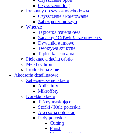
Czyszczenie opon
Czyszczenie felg
Preparaty do szyb samochodowych
Czyszczenie / Polerowanie
Zabezpieczenie szyb
Wnętrze
Tapicerka materiałowa
Zapachy / Odświeżacze powietrza
Dywaniki gumowe
Tworzywa sztuczne
Tapicerka skórzana
Pielęgnacja dachu cabrio
Metal / Chrom
Produkty na zimę
Akcesoria detailingowe
Zabezpieczenie lakieru
Aplikatory
Mikrofibry
Korekta lakieru
Taśmy maskujące
Stożki / Kule polerskie
Akcesoria polerskie
Pady polerskie
Cutting
Finish