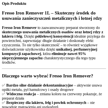
Opis Produktu
Fresso Iron Remover 1L – Skuteczny środek do
usuwania zanieczyszczeń metalicznych i lotnej rdzy
Fresso Iron Remover
to zaawansowany preparat stworzony do
skutecznego usuwania metalicznych osadów oraz lotnej rdzy z
lakieru i felg
. Dzięki
półżelowej konsystencji
idealnie przylega do
powierzchni, zapewniając długie działanie i doskonały efekt
czyszczenia. To nie tylko skuteczność – to również wyjątkowe
doświadczenie użytkownika dzięki
unikalnej, perfumeryjnej
kompozycji zapachowej
, która
eliminuje nawet 95%
nieprzyjemnego zapachu
charakterystycznego dla tego typu
środków.
Dlaczego warto wybrać Fresso Iron Remover?
✅
Bardzo silne działanie dekontaminacyjne
– aktywnie usuwa
opiłki metalu, pył hamulcowy i osady drogowe
✅
Widoczna reakcja
– zmiana koloru na czerwony pokazuje, że
preparat działa
✅
Bezpieczny dla lakieru, felg i powłok ochronnych
– nie
powoduje matowienia ani uszkodzeń