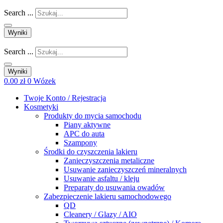
Search ...
Wyniki
Search ...
Wyniki
0.00
zł
0
Wózek
Twoje Konto / Rejestracja
Kosmetyki
Produkty do mycia samochodu
Piany aktywne
APC do auta
Szampony
Środki do czyszczenia lakieru
Zanieczyszczenia metaliczne
Usuwanie zanieczyszczeń mineralnych
Usuwanie asfaltu / kleju
Preparaty do usuwania owadów
Zabezpieczenie lakieru samochodowego
QD
Cleanery / Glazy / AIO