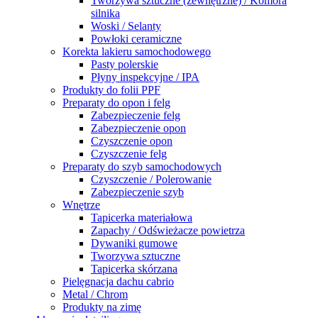
Tworzywa sztuczne (zewnętrzne) / Komora
silnika
Woski / Selanty
Powłoki ceramiczne
Korekta lakieru samochodowego
Pasty polerskie
Płyny inspekcyjne / IPA
Produkty do folii PPF
Preparaty do opon i felg
Zabezpieczenie felg
Zabezpieczenie opon
Czyszczenie opon
Czyszczenie felg
Preparaty do szyb samochodowych
Czyszczenie / Polerowanie
Zabezpieczenie szyb
Wnętrze
Tapicerka materiałowa
Zapachy / Odświeżacze powietrza
Dywaniki gumowe
Tworzywa sztuczne
Tapicerka skórzana
Pielęgnacja dachu cabrio
Metal / Chrom
Produkty na zimę