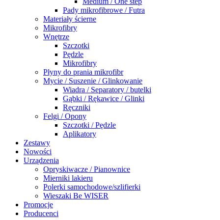
Medium / One step
Pady mikrofibrowe / Futra
Materiały ścierne
Mikrofibry
Wnętrze
Szczotki
Pędzle
Mikrofibry
Płyny do prania mikrofibr
Mycie / Suszenie / Glinkowanie
Wiadra / Separatory / butelki
Gąbki / Rękawice / Glinki
Ręczniki
Felgi / Opony
Szczotki / Pędzle
Aplikatory
Zestawy
Nowości
Urządzenia
Opryskiwacze / Pianownice
Mierniki lakieru
Polerki samochodowe/szlifierki
Wieszaki Be WISER
Promocje
Producenci