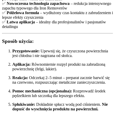
✅
Nowoczesna technologia zapachowa
– redukcja intensywnego
zapachu typowego dla Iron Removerów
✅
Półżelowa formuła
– wydłużony czas kontaktu z zabrudzeniem i
lepsze efekty czyszczenia
✅
Łatwa aplikacja
– idealny dla profesjonalistów i pasjonatów
detailingu
Sposób użycia:
Przygotowanie:
Upewnij się, że czyszczona powierzchnia
jest chłodna i nie nagrzana od słońca.
Aplikacja:
Równomiernie rozpyl produkt na zabrudzoną
powierzchnię (felgi, lakier).
Reakcja:
Odczekaj 2–5 minut – preparat zacznie barwić się
na czerwono, rozpuszczając metaliczne zanieczyszczenia.
Pomoc mechaniczna (opcjonalna):
Rozprowadź środek
pędzelkiem lub szczotką dla lepszego efektu.
Spłukiwanie:
Dokładnie spłucz wodą pod ciśnieniem.
Nie
dopuść do wyschnięcia produktu na powierzchni.