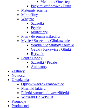
Medium / One step
Pady mikrofibrowe / Futra
Materiały ścierne
Mikrofibry
Wnętrze
Szczotki
Pędzle
Mikrofibry
Płyny do prania mikrofibr
Mycie / Suszenie / Glinkowanie
Wiadra / Separatory / butelki
Gąbki / Rękawice / Glinki
Ręczniki
Felgi / Opony
Szczotki / Pędzle
Aplikatory
Zestawy
Nowości
Urządzenia
Opryskiwacze / Pianownice
Mierniki lakieru
Polerki samochodowe/szlifierki
Wieszaki Be WISER
Promocje
Producenci