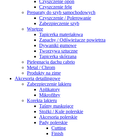
Czyszczenie opon
Czyszczenie felg
Preparaty do szyb samochodowych
Czyszczenie / Polerowanie
Zabezpieczenie szyb
Wnętrze
Tapicerka materiałowa
Zapachy / Odświeżacze powietrza
Dywaniki gumowe
Tworzywa sztuczne
Tapicerka skórzana
Pielęgnacja dachu cabrio
Metal / Chrom
Produkty na zimę
Akcesoria detailingowe
Zabezpieczenie lakieru
Aplikatory
Mikrofibry
Korekta lakieru
Taśmy maskujące
Stożki / Kule polerskie
Akcesoria polerskie
Pady polerskie
Cutting
Finish