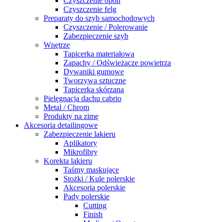
Czyszczenie opon
Czyszczenie felg
Preparaty do szyb samochodowych
Czyszczenie / Polerowanie
Zabezpieczenie szyb
Wnętrze
Tapicerka materiałowa
Zapachy / Odświeżacze powietrza
Dywaniki gumowe
Tworzywa sztuczne
Tapicerka skórzana
Pielęgnacja dachu cabrio
Metal / Chrom
Produkty na zimę
Akcesoria detailingowe
Zabezpieczenie lakieru
Aplikatory
Mikrofibry
Korekta lakieru
Taśmy maskujące
Stożki / Kule polerskie
Akcesoria polerskie
Pady polerskie
Cutting
Finish