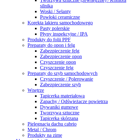
Tworzywa sztuczne (zewnętrzne) / Komora
silnika
Woski / Selanty
Powłoki ceramiczne
Korekta lakieru samochodowego
Pasty polerskie
Płyny inspekcyjne / IPA
Produkty do folii PPF
Preparaty do opon i felg
Zabezpieczenie felg
Zabezpieczenie opon
Czyszczenie opon
Czyszczenie felg
Preparaty do szyb samochodowych
Czyszczenie / Polerowanie
Zabezpieczenie szyb
Wnętrze
Tapicerka materiałowa
Zapachy / Odświeżacze powietrza
Dywaniki gumowe
Tworzywa sztuczne
Tapicerka skórzana
Pielęgnacja dachu cabrio
Metal / Chrom
Produkty na zimę