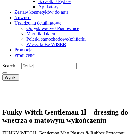
Szczotki / Pędzle
Aplikatory
Zestaw kosmetyków do auta
Nowości
Urządzenia detailingowe
Opryskiwacze / Pianownice
Mierniki lakieru
Polerki samochodowe/szlifierki
Wieszaki Be WISER
Promocje
Producenci
Search ...
Wyniki
Funky Witch Gentleman 1l – dressing do
wnętrza o matowym wykończeniu
FUNKY WITCH Gentleman Matt Plastics & Rubber Protectant