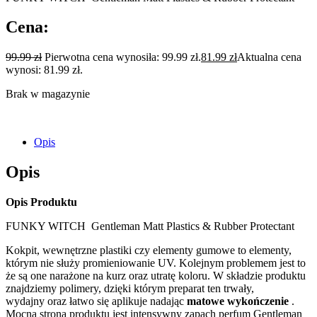
Cena:
99.99
zł
Pierwotna cena wynosiła: 99.99 zł.
81.99
zł
Aktualna cena
wynosi: 81.99 zł.
Brak w magazynie
Opis
Opis
Opis Produktu
FUNKY WITCH Gentleman Matt Plastics & Rubber Protectant
Kokpit, wewnętrzne plastiki czy elementy gumowe to elementy,
którym nie służy promieniowanie UV. Kolejnym problemem jest to
że są one narażone na kurz oraz utratę koloru. W składzie produktu
znajdziemy polimery, dzięki którym preparat ten trwały,
wydajny oraz łatwo się aplikuje nadając
matowe wykończenie
.
Mocną stroną produktu jest intensywny zapach perfum Gentleman