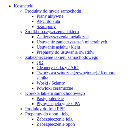
Kosmetyki
Produkty do mycia samochodu
Piany aktywne
APC do auta
Szampony
Środki do czyszczenia lakieru
Zanieczyszczenia metaliczne
Usuwanie zanieczyszczeń mineralnych
Usuwanie asfaltu / kleju
Preparaty do usuwania owadów
Zabezpieczenie lakieru samochodowego
QD
Cleanery / Glazy / AIO
Tworzywa sztuczne (zewnętrzne) / Komora
silnika
Woski / Selanty
Powłoki ceramiczne
Korekta lakieru samochodowego
Pasty polerskie
Płyny inspekcyjne / IPA
Produkty do folii PPF
Preparaty do opon i felg
Zabezpieczenie felg
Zabezpieczenie opon