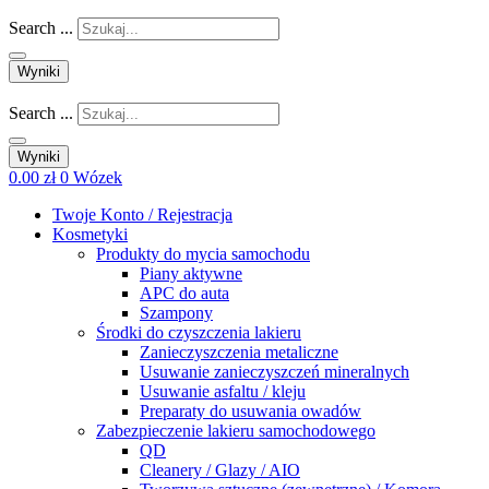
Search ...
Wyniki
Search ...
Wyniki
0.00
zł
0
Wózek
Twoje Konto / Rejestracja
Kosmetyki
Produkty do mycia samochodu
Piany aktywne
APC do auta
Szampony
Środki do czyszczenia lakieru
Zanieczyszczenia metaliczne
Usuwanie zanieczyszczeń mineralnych
Usuwanie asfaltu / kleju
Preparaty do usuwania owadów
Zabezpieczenie lakieru samochodowego
QD
Cleanery / Glazy / AIO