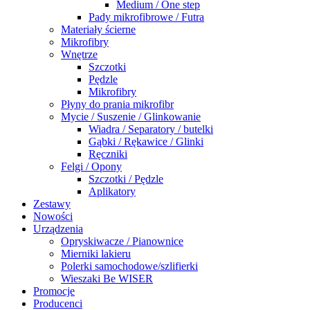
Medium / One step
Pady mikrofibrowe / Futra
Materiały ścierne
Mikrofibry
Wnętrze
Szczotki
Pędzle
Mikrofibry
Płyny do prania mikrofibr
Mycie / Suszenie / Glinkowanie
Wiadra / Separatory / butelki
Gąbki / Rękawice / Glinki
Ręczniki
Felgi / Opony
Szczotki / Pędzle
Aplikatory
Zestawy
Nowości
Urządzenia
Opryskiwacze / Pianownice
Mierniki lakieru
Polerki samochodowe/szlifierki
Wieszaki Be WISER
Promocje
Producenci