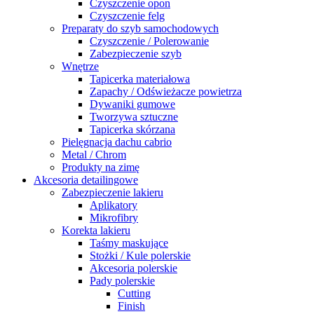
Czyszczenie opon
Czyszczenie felg
Preparaty do szyb samochodowych
Czyszczenie / Polerowanie
Zabezpieczenie szyb
Wnętrze
Tapicerka materiałowa
Zapachy / Odświeżacze powietrza
Dywaniki gumowe
Tworzywa sztuczne
Tapicerka skórzana
Pielęgnacja dachu cabrio
Metal / Chrom
Produkty na zimę
Akcesoria detailingowe
Zabezpieczenie lakieru
Aplikatory
Mikrofibry
Korekta lakieru
Taśmy maskujące
Stożki / Kule polerskie
Akcesoria polerskie
Pady polerskie
Cutting
Finish