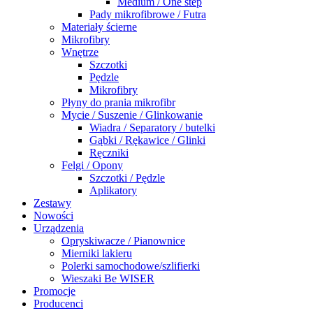
Medium / One step
Pady mikrofibrowe / Futra
Materiały ścierne
Mikrofibry
Wnętrze
Szczotki
Pędzle
Mikrofibry
Płyny do prania mikrofibr
Mycie / Suszenie / Glinkowanie
Wiadra / Separatory / butelki
Gąbki / Rękawice / Glinki
Ręczniki
Felgi / Opony
Szczotki / Pędzle
Aplikatory
Zestawy
Nowości
Urządzenia
Opryskiwacze / Pianownice
Mierniki lakieru
Polerki samochodowe/szlifierki
Wieszaki Be WISER
Promocje
Producenci