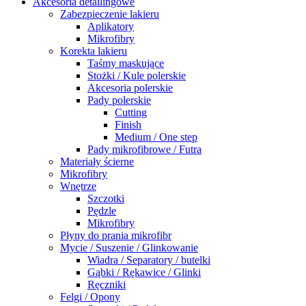
Akcesoria detailingowe
Zabezpieczenie lakieru
Aplikatory
Mikrofibry
Korekta lakieru
Taśmy maskujące
Stożki / Kule polerskie
Akcesoria polerskie
Pady polerskie
Cutting
Finish
Medium / One step
Pady mikrofibrowe / Futra
Materiały ścierne
Mikrofibry
Wnętrze
Szczotki
Pędzle
Mikrofibry
Płyny do prania mikrofibr
Mycie / Suszenie / Glinkowanie
Wiadra / Separatory / butelki
Gąbki / Rękawice / Glinki
Ręczniki
Felgi / Opony