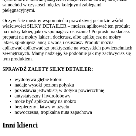
samochód w czystości między kolejnymi zabiegami
pielęgnacyjnymi.
Oczywiście musimy wspomnieć o prawdziwej petardzie wśród
właściwości SILKY DETAILER – możesz aplikować ten produkt
na mokry lakier, jako wspomagacz osuszania! Po prostu nakładasz
preparat na mokry lakier i docierasz, albo aplikujesz na mokry
lakier, spłukujesz lancą z wodą i osuszasz. Produkt można
aplikować aplikować go praktycznie na wszystkich powierzchniach
zewnętrznych. Mamy nadzieję, że podobnie jak my zachwycisz się
tym produktem.
SPRAWDŹ ZALETY SILKY DETAILER:
wydobywa głębie koloru
nadaje wysoki poziom połysku
pozostawia jedwabistą w dotyku powierzchnię
antystatyczny i hydrofobowy
może być aplikowany na mokro
bezpieczny i łatwy w użyciu
nowoczesna, tropikalna nuta zapachowa
Inni klienci