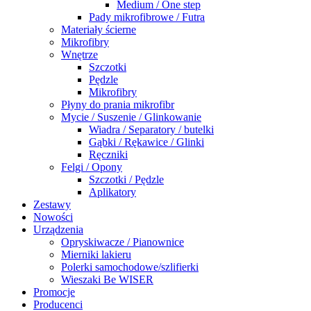
Medium / One step
Pady mikrofibrowe / Futra
Materiały ścierne
Mikrofibry
Wnętrze
Szczotki
Pędzle
Mikrofibry
Płyny do prania mikrofibr
Mycie / Suszenie / Glinkowanie
Wiadra / Separatory / butelki
Gąbki / Rękawice / Glinki
Ręczniki
Felgi / Opony
Szczotki / Pędzle
Aplikatory
Zestawy
Nowości
Urządzenia
Opryskiwacze / Pianownice
Mierniki lakieru
Polerki samochodowe/szlifierki
Wieszaki Be WISER
Promocje
Producenci