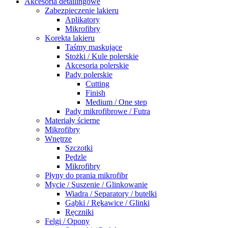
Akcesoria detailingowe
Zabezpieczenie lakieru
Aplikatory
Mikrofibry
Korekta lakieru
Taśmy maskujące
Stożki / Kule polerskie
Akcesoria polerskie
Pady polerskie
Cutting
Finish
Medium / One step
Pady mikrofibrowe / Futra
Materiały ścierne
Mikrofibry
Wnętrze
Szczotki
Pędzle
Mikrofibry
Płyny do prania mikrofibr
Mycie / Suszenie / Glinkowanie
Wiadra / Separatory / butelki
Gąbki / Rękawice / Glinki
Ręczniki
Felgi / Opony