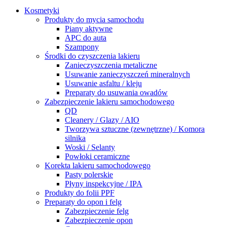
Kosmetyki
Produkty do mycia samochodu
Piany aktywne
APC do auta
Szampony
Środki do czyszczenia lakieru
Zanieczyszczenia metaliczne
Usuwanie zanieczyszczeń mineralnych
Usuwanie asfaltu / kleju
Preparaty do usuwania owadów
Zabezpieczenie lakieru samochodowego
QD
Cleanery / Glazy / AIO
Tworzywa sztuczne (zewnętrzne) / Komora
silnika
Woski / Selanty
Powłoki ceramiczne
Korekta lakieru samochodowego
Pasty polerskie
Płyny inspekcyjne / IPA
Produkty do folii PPF
Preparaty do opon i felg
Zabezpieczenie felg
Zabezpieczenie opon