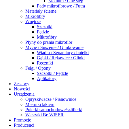
Medium / One step
Pady mikrofibrowe / Futra
Materiały ścierne
Mikrofibry
Wnętrze
Szczotki
Pędzle
Mikrofibry
Płyny do prania mikrofibr
Mycie / Suszenie / Glinkowanie
Wiadra / Separatory / butelki
Gąbki / Rękawice / Glinki
Ręczniki
Felgi / Opony
Szczotki / Pędzle
Aplikatory
Zestawy
Nowości
Urządzenia
Opryskiwacze / Pianownice
Mierniki lakieru
Polerki samochodowe/szlifierki
Wieszaki Be WISER
Promocje
Producenci