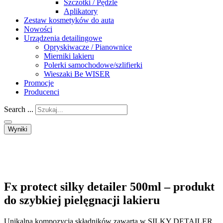
Szczotki / Pędzle
Aplikatory
Zestaw kosmetyków do auta
Nowości
Urządzenia detailingowe
Opryskiwacze / Pianownice
Mierniki lakieru
Polerki samochodowe/szlifierki
Wieszaki Be WISER
Promocje
Producenci
Search ...
Wyniki
Fx protect silky detailer 500ml – produkt
do szybkiej pielęgnacji lakieru
Unikalna kompozycja składników zawarta w SILKY DETAILER