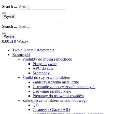
Search ...
Wyniki
Search ...
Wyniki
0.00
zł
0
Wózek
Twoje Konto / Rejestracja
Kosmetyki
Produkty do mycia samochodu
Piany aktywne
APC do auta
Szampony
Środki do czyszczenia lakieru
Zanieczyszczenia metaliczne
Usuwanie zanieczyszczeń mineralnych
Usuwanie asfaltu / kleju
Preparaty do usuwania owadów
Zabezpieczenie lakieru samochodowego
QD
Cleanery / Glazy / AIO