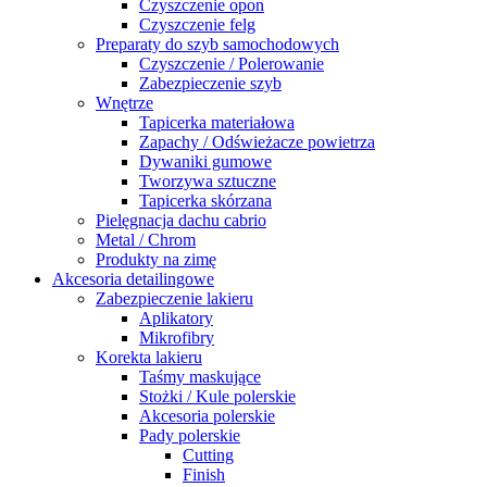
Czyszczenie opon
Czyszczenie felg
Preparaty do szyb samochodowych
Czyszczenie / Polerowanie
Zabezpieczenie szyb
Wnętrze
Tapicerka materiałowa
Zapachy / Odświeżacze powietrza
Dywaniki gumowe
Tworzywa sztuczne
Tapicerka skórzana
Pielęgnacja dachu cabrio
Metal / Chrom
Produkty na zimę
Akcesoria detailingowe
Zabezpieczenie lakieru
Aplikatory
Mikrofibry
Korekta lakieru
Taśmy maskujące
Stożki / Kule polerskie
Akcesoria polerskie
Pady polerskie
Cutting
Finish