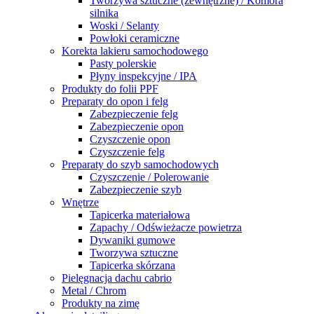
Tworzywa sztuczne (zewnętrzne) / Komora
silnika
Woski / Selanty
Powłoki ceramiczne
Korekta lakieru samochodowego
Pasty polerskie
Płyny inspekcyjne / IPA
Produkty do folii PPF
Preparaty do opon i felg
Zabezpieczenie felg
Zabezpieczenie opon
Czyszczenie opon
Czyszczenie felg
Preparaty do szyb samochodowych
Czyszczenie / Polerowanie
Zabezpieczenie szyb
Wnętrze
Tapicerka materiałowa
Zapachy / Odświeżacze powietrza
Dywaniki gumowe
Tworzywa sztuczne
Tapicerka skórzana
Pielęgnacja dachu cabrio
Metal / Chrom
Produkty na zimę