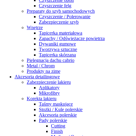
Czyszczenie opon
Czyszczenie felg
Preparaty do szyb samochodowych
Czyszczenie / Polerowanie
Zabezpieczenie szyb
Wnętrze
Tapicerka materiałowa
Zapachy / Odświeżacze powietrza
Dywaniki gumowe
Tworzywa sztuczne
Tapicerka skórzana
Pielęgnacja dachu cabrio
Metal / Chrom
Produkty na zimę
Akcesoria detailingowe
Zabezpieczenie lakieru
Aplikatory
Mikrofibry
Korekta lakieru
Taśmy maskujące
Stożki / Kule polerskie
Akcesoria polerskie
Pady polerskie
Cutting
Finish