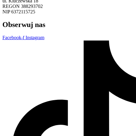
ul. Kluczewska 18
REGON 388293702
NIP 6372115725
Obserwuj nas
Facebook-f
Instagram