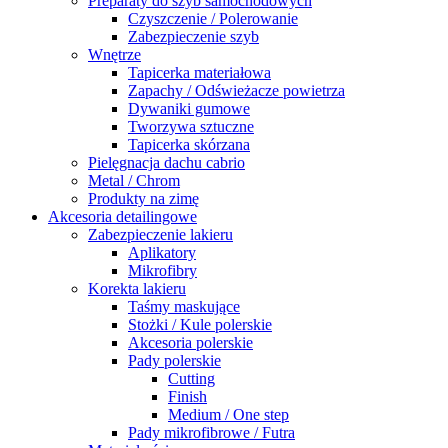
Preparaty do szyb samochodowych
Czyszczenie / Polerowanie
Zabezpieczenie szyb
Wnętrze
Tapicerka materiałowa
Zapachy / Odświeżacze powietrza
Dywaniki gumowe
Tworzywa sztuczne
Tapicerka skórzana
Pielęgnacja dachu cabrio
Metal / Chrom
Produkty na zimę
Akcesoria detailingowe
Zabezpieczenie lakieru
Aplikatory
Mikrofibry
Korekta lakieru
Taśmy maskujące
Stożki / Kule polerskie
Akcesoria polerskie
Pady polerskie
Cutting
Finish
Medium / One step
Pady mikrofibrowe / Futra