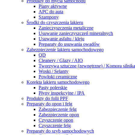
Produkty do mycia samochodu
Piany aktywne
APC do auta
Szampony
Środki do czyszczenia lakieru
Zanieczyszczenia metaliczne
Usuwanie zanieczyszczeń mineralnych
Usuwanie asfaltu / kleju
Preparaty do usuwania owadów
Zabezpieczenie lakieru samochodowego
QD
Cleanery / Glazy / AIO
Tworzywa sztuczne (zewnętrzne) / Komora silnik
Woski / Selanty
Powłoki ceramiczne
Korekta lakieru samochodowego
Pasty polerskie
Płyny inspekcyjne / IPA
Produkty do folii PPF
Preparaty do opon i felg
Zabezpieczenie felg
Zabezpieczenie opon
Czyszczenie opon
Czyszczenie felg
Preparaty do szyb samochodowych