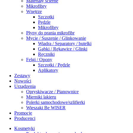
Materiały ścierne
Mikrofibry
Wnętrze
Szczotki
Pędzle
Mikrofibry
Płyny do prania mikrofibr
Mycie / Suszenie / Glinkowanie
Wiadra / Separatory / butelki
Gąbki / Rękawice / Glinki
Ręczniki
Felgi / Opony
Szczotki / Pędzle
Aplikatory
Zestawy
Nowości
Urządzenia
Opryskiwacze / Pianownice
Mierniki lakieru
Polerki samochodowe/szlifierki
Wieszaki Be WISER
Promocje
Producenci
Kosmetyki