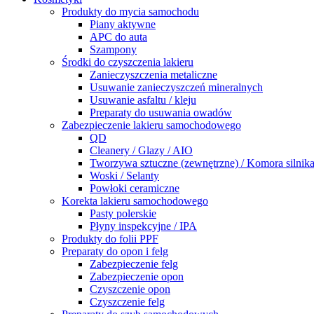
Produkty do mycia samochodu
Piany aktywne
APC do auta
Szampony
Środki do czyszczenia lakieru
Zanieczyszczenia metaliczne
Usuwanie zanieczyszczeń mineralnych
Usuwanie asfaltu / kleju
Preparaty do usuwania owadów
Zabezpieczenie lakieru samochodowego
QD
Cleanery / Glazy / AIO
Tworzywa sztuczne (zewnętrzne) / Komora silnik
Woski / Selanty
Powłoki ceramiczne
Korekta lakieru samochodowego
Pasty polerskie
Płyny inspekcyjne / IPA
Produkty do folii PPF
Preparaty do opon i felg
Zabezpieczenie felg
Zabezpieczenie opon
Czyszczenie opon
Czyszczenie felg