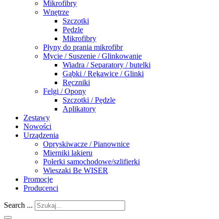
Mikrofibry
Wnętrze
Szczotki
Pędzle
Mikrofibry
Płyny do prania mikrofibr
Mycie / Suszenie / Glinkowanie
Wiadra / Separatory / butelki
Gąbki / Rękawice / Glinki
Ręczniki
Felgi / Opony
Szczotki / Pędzle
Aplikatory
Zestawy
Nowości
Urządzenia
Opryskiwacze / Pianownice
Mierniki lakieru
Polerki samochodowe/szlifierki
Wieszaki Be WISER
Promocje
Producenci
Search ...