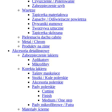
Czyszczenie / Polerowanie
Zabezpieczenie szyb
Wnętrze
Tapicerka materiałowa
Zapachy / Odświeżacze powietrza
Dywaniki gumowe
Tworzywa sztuczne
Tapicerka skórzana
Pielęgnacja dachu cabrio
Metal / Chrom
Produkty na zimę
Akcesoria detailingowe
Zabezpieczenie lakieru
Aplikatory
Mikrofibry
Korekta lakieru
Taśmy maskujące
Stożki / Kule polerskie
Akcesoria polerskie
Pady polerskie
Cutting
Finish
Medium / One step
Pady mikrofibrowe / Futra
Materiały ścierne