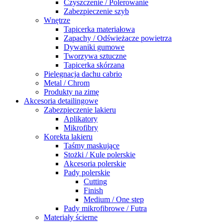
Czyszczenie / Polerowanie
Zabezpieczenie szyb
Wnętrze
Tapicerka materiałowa
Zapachy / Odświeżacze powietrza
Dywaniki gumowe
Tworzywa sztuczne
Tapicerka skórzana
Pielęgnacja dachu cabrio
Metal / Chrom
Produkty na zimę
Akcesoria detailingowe
Zabezpieczenie lakieru
Aplikatory
Mikrofibry
Korekta lakieru
Taśmy maskujące
Stożki / Kule polerskie
Akcesoria polerskie
Pady polerskie
Cutting
Finish
Medium / One step
Pady mikrofibrowe / Futra
Materiały ścierne