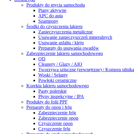
Produkty do mycia samochodu
Piany aktywne
APC do auta
Szampony
Środki do czyszczenia lakieru
Zanieczyszczenia metaliczne
Usuwanie zanieczyszczeń mineralnych
Usuwanie asfaltu / kleju
Preparaty do usuwania owadów
Zabezpieczenie lakieru samochodowego
QD
Cleanery / Glazy / AIO
Tworzywa sztuczne (zewnętrzne) / Komora silnik
Woski / Selanty
Powłoki ceramiczne
Korekta lakieru samochodowego
Pasty polerskie
Płyny inspekcyjne / IPA
Produkty do folii PPF
Preparaty do opon i felg
Zabezpieczenie felg
Zabezpieczenie opon
Czyszczenie opon
Czyszczenie felg