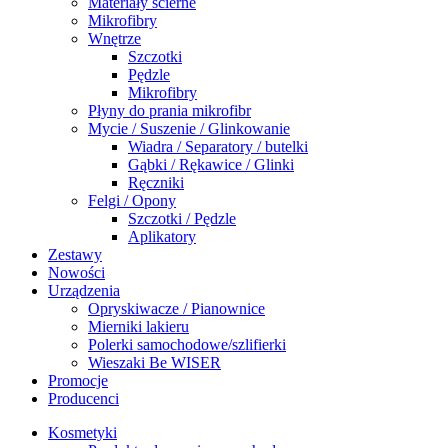
Materiały ścierne
Mikrofibry
Wnętrze
Szczotki
Pędzle
Mikrofibry
Płyny do prania mikrofibr
Mycie / Suszenie / Glinkowanie
Wiadra / Separatory / butelki
Gąbki / Rękawice / Glinki
Ręczniki
Felgi / Opony
Szczotki / Pędzle
Aplikatory
Zestawy
Nowości
Urządzenia
Opryskiwacze / Pianownice
Mierniki lakieru
Polerki samochodowe/szlifierki
Wieszaki Be WISER
Promocje
Producenci
Kosmetyki