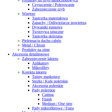
Preparaty do szyb samochodowych
Czyszczenie / Polerowanie
Zabezpieczenie szyb
Wnętrze
Tapicerka materiałowa
Zapachy / Odświeżacze powietrza
Dywaniki gumowe
Tworzywa sztuczne
Tapicerka skórzana
Pielęgnacja dachu cabrio
Metal / Chrom
Produkty na zimę
Akcesoria detailingowe
Zabezpieczenie lakieru
Aplikatory
Mikrofibry
Korekta lakieru
Taśmy maskujące
Stożki / Kule polerskie
Akcesoria polerskie
Pady polerskie
Cutting
Finish
Medium / One step
Pady mikrofibrowe / Futra