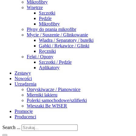
Mikrofibry
Wnętrze
Szczotki
Pędzle
Mikrofibry
Płyny do prania mikrofibr
Mycie / Suszenie / Glinkowanie
Wiadra / Separatory / butelki
Gąbki / Rękawice / Glinki
Ręczniki
Felgi / Opony
Szczotki / Pędzle
Aplikatory
Zestawy
Nowości
Urządzenia
Opryskiwacze / Pianownice
Mierniki lakieru
Polerki samochodowe/szlifierki
Wieszaki Be WISER
Promocje
Producenci
Search ...