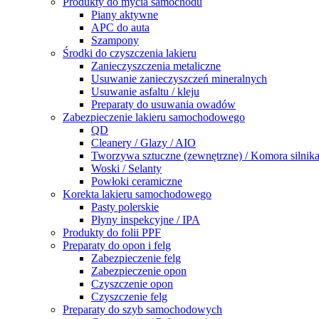
Produkty do mycia samochodu
Piany aktywne
APC do auta
Szampony
Środki do czyszczenia lakieru
Zanieczyszczenia metaliczne
Usuwanie zanieczyszczeń mineralnych
Usuwanie asfaltu / kleju
Preparaty do usuwania owadów
Zabezpieczenie lakieru samochodowego
QD
Cleanery / Glazy / AIO
Tworzywa sztuczne (zewnętrzne) / Komora silnik
Woski / Selanty
Powłoki ceramiczne
Korekta lakieru samochodowego
Pasty polerskie
Płyny inspekcyjne / IPA
Produkty do folii PPF
Preparaty do opon i felg
Zabezpieczenie felg
Zabezpieczenie opon
Czyszczenie opon
Czyszczenie felg
Preparaty do szyb samochodowych