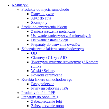
Kosmetyki
Produkty do mycia samochodu
Piany aktywne
APC do auta
Szampony
Środki do czyszczenia lakieru
Zanieczyszczenia metaliczne
Usuwanie zanieczyszczeń mineralnych
Usuwanie asfaltu / kleju
Preparaty do usuwania owadów
Zabezpieczenie lakieru samochodowego
QD
Cleanery / Glazy / AIO
Tworzywa sztuczne (zewnętrzne) / Komora
silnika
Woski / Selanty
Powłoki ceramiczne
Korekta lakieru samochodowego
Pasty polerskie
Płyny inspekcyjne / IPA
Produkty do folii PPF
Preparaty do opon i felg
Zabezpieczenie felg
Zabezpieczenie opon