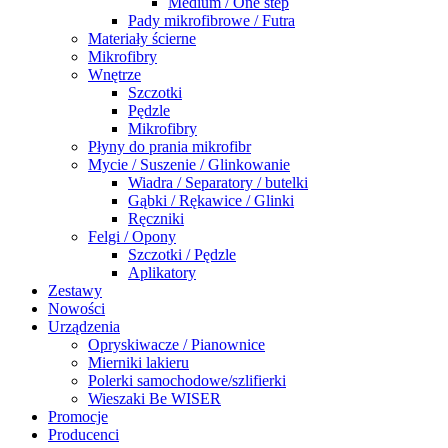
Medium / One step
Pady mikrofibrowe / Futra
Materiały ścierne
Mikrofibry
Wnętrze
Szczotki
Pędzle
Mikrofibry
Płyny do prania mikrofibr
Mycie / Suszenie / Glinkowanie
Wiadra / Separatory / butelki
Gąbki / Rękawice / Glinki
Ręczniki
Felgi / Opony
Szczotki / Pędzle
Aplikatory
Zestawy
Nowości
Urządzenia
Opryskiwacze / Pianownice
Mierniki lakieru
Polerki samochodowe/szlifierki
Wieszaki Be WISER
Promocje
Producenci