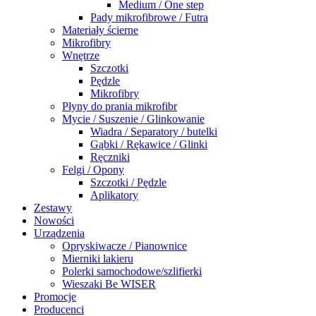
Medium / One step
Pady mikrofibrowe / Futra
Materiały ścierne
Mikrofibry
Wnętrze
Szczotki
Pędzle
Mikrofibry
Płyny do prania mikrofibr
Mycie / Suszenie / Glinkowanie
Wiadra / Separatory / butelki
Gąbki / Rękawice / Glinki
Ręczniki
Felgi / Opony
Szczotki / Pędzle
Aplikatory
Zestawy
Nowości
Urządzenia
Opryskiwacze / Pianownice
Mierniki lakieru
Polerki samochodowe/szlifierki
Wieszaki Be WISER
Promocje
Producenci