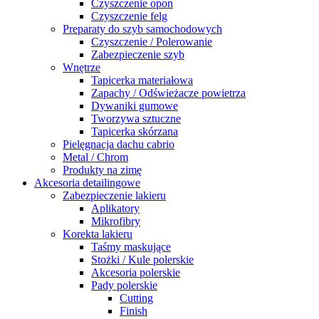
Czyszczenie opon
Czyszczenie felg
Preparaty do szyb samochodowych
Czyszczenie / Polerowanie
Zabezpieczenie szyb
Wnętrze
Tapicerka materiałowa
Zapachy / Odświeżacze powietrza
Dywaniki gumowe
Tworzywa sztuczne
Tapicerka skórzana
Pielęgnacja dachu cabrio
Metal / Chrom
Produkty na zimę
Akcesoria detailingowe
Zabezpieczenie lakieru
Aplikatory
Mikrofibry
Korekta lakieru
Taśmy maskujące
Stożki / Kule polerskie
Akcesoria polerskie
Pady polerskie
Cutting
Finish