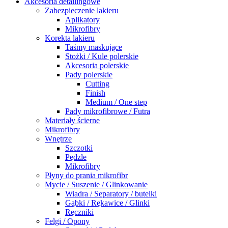
Akcesoria detailingowe
Zabezpieczenie lakieru
Aplikatory
Mikrofibry
Korekta lakieru
Taśmy maskujące
Stożki / Kule polerskie
Akcesoria polerskie
Pady polerskie
Cutting
Finish
Medium / One step
Pady mikrofibrowe / Futra
Materiały ścierne
Mikrofibry
Wnętrze
Szczotki
Pędzle
Mikrofibry
Płyny do prania mikrofibr
Mycie / Suszenie / Glinkowanie
Wiadra / Separatory / butelki
Gąbki / Rękawice / Glinki
Ręczniki
Felgi / Opony