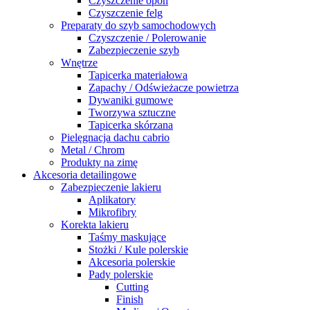
Czyszczenie opon
Czyszczenie felg
Preparaty do szyb samochodowych
Czyszczenie / Polerowanie
Zabezpieczenie szyb
Wnętrze
Tapicerka materiałowa
Zapachy / Odświeżacze powietrza
Dywaniki gumowe
Tworzywa sztuczne
Tapicerka skórzana
Pielęgnacja dachu cabrio
Metal / Chrom
Produkty na zimę
Akcesoria detailingowe
Zabezpieczenie lakieru
Aplikatory
Mikrofibry
Korekta lakieru
Taśmy maskujące
Stożki / Kule polerskie
Akcesoria polerskie
Pady polerskie
Cutting
Finish