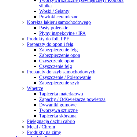
Tworzywa sztuczne (zewnętrzne) / Komora
silnika
Woski / Selanty
Powłoki ceramiczne
Korekta lakieru samochodowego
Pasty polerskie
Płyny inspekcyjne / IPA
Produkty do folii PPF
Preparaty do opon i felg
Zabezpieczenie felg
Zabezpieczenie opon
Czyszczenie opon
Czyszczenie felg
Preparaty do szyb samochodowych
Czyszczenie / Polerowanie
Zabezpieczenie szyb
Wnętrze
Tapicerka materiałowa
Zapachy / Odświeżacze powietrza
Dywaniki gumowe
Tworzywa sztuczne
Tapicerka skórzana
Pielęgnacja dachu cabrio
Metal / Chrom
Produkty na zimę