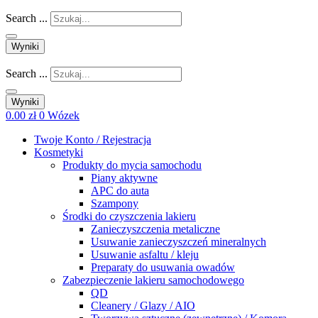
Search ...
Wyniki
Search ...
Wyniki
0.00
zł
0
Wózek
Twoje Konto / Rejestracja
Kosmetyki
Produkty do mycia samochodu
Piany aktywne
APC do auta
Szampony
Środki do czyszczenia lakieru
Zanieczyszczenia metaliczne
Usuwanie zanieczyszczeń mineralnych
Usuwanie asfaltu / kleju
Preparaty do usuwania owadów
Zabezpieczenie lakieru samochodowego
QD
Cleanery / Glazy / AIO