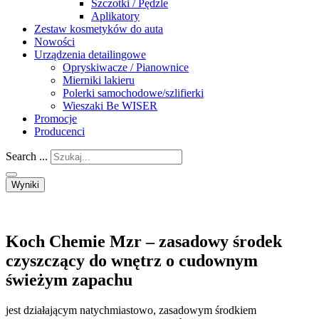
Szczotki / Pędzle
Aplikatory
Zestaw kosmetyków do auta
Nowości
Urządzenia detailingowe
Opryskiwacze / Pianownice
Mierniki lakieru
Polerki samochodowe/szlifierki
Wieszaki Be WISER
Promocje
Producenci
Search ...
Wyniki
Koch Chemie Mzr – zasadowy środek
czyszczący do wnętrz o cudownym
świeżym zapachu
jest działającym natychmiastowo, zasadowym środkiem