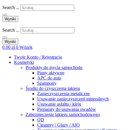
Search ...
Wyniki
Search ...
Wyniki
0.00
zł
0
Wózek
Twoje Konto / Rejestracja
Kosmetyki
Produkty do mycia samochodu
Piany aktywne
APC do auta
Szampony
Środki do czyszczenia lakieru
Zanieczyszczenia metaliczne
Usuwanie zanieczyszczeń mineralnych
Usuwanie asfaltu / kleju
Preparaty do usuwania owadów
Zabezpieczenie lakieru samochodowego
QD
Cleanery / Glazy / AIO