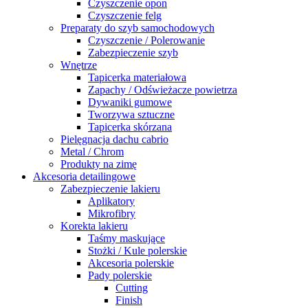
Czyszczenie opon
Czyszczenie felg
Preparaty do szyb samochodowych
Czyszczenie / Polerowanie
Zabezpieczenie szyb
Wnętrze
Tapicerka materiałowa
Zapachy / Odświeżacze powietrza
Dywaniki gumowe
Tworzywa sztuczne
Tapicerka skórzana
Pielęgnacja dachu cabrio
Metal / Chrom
Produkty na zimę
Akcesoria detailingowe
Zabezpieczenie lakieru
Aplikatory
Mikrofibry
Korekta lakieru
Taśmy maskujące
Stożki / Kule polerskie
Akcesoria polerskie
Pady polerskie
Cutting
Finish