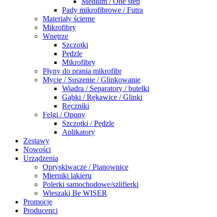
Medium / One step
Pady mikrofibrowe / Futra
Materiały ścierne
Mikrofibry
Wnętrze
Szczotki
Pędzle
Mikrofibry
Płyny do prania mikrofibr
Mycie / Suszenie / Glinkowanie
Wiadra / Separatory / butelki
Gąbki / Rękawice / Glinki
Ręczniki
Felgi / Opony
Szczotki / Pędzle
Aplikatory
Zestawy
Nowości
Urządzenia
Opryskiwacze / Pianownice
Mierniki lakieru
Polerki samochodowe/szlifierki
Wieszaki Be WISER
Promocje
Producenci