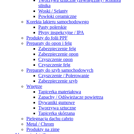
Tworzywa sztuczne (zewnętrzne) / Komora
silnika
Woski / Selanty
Powłoki ceramiczne
Korekta lakieru samochodowego
Pasty polerskie
Płyny inspekcyjne / IPA
Produkty do folii PPF
Preparaty do opon i felg
Zabezpieczenie felg
Zabezpieczenie opon
Czyszczenie opon
Czyszczenie felg
Preparaty do szyb samochodowych
Czyszczenie / Polerowanie
Zabezpieczenie szyb
Wnętrze
Tapicerka materiałowa
Zapachy / Odświeżacze powietrza
Dywaniki gumowe
Tworzywa sztuczne
Tapicerka skórzana
Pielęgnacja dachu cabrio
Metal / Chrom
Produkty na zimę