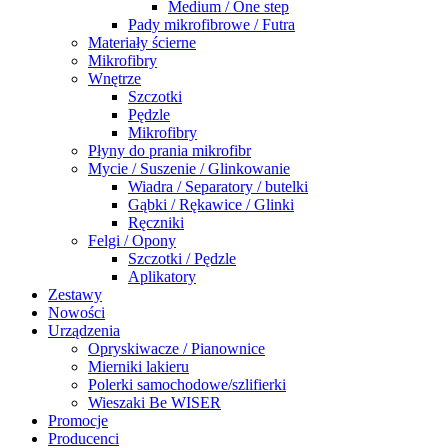
Medium / One step
Pady mikrofibrowe / Futra
Materiały ścierne
Mikrofibry
Wnętrze
Szczotki
Pędzle
Mikrofibry
Płyny do prania mikrofibr
Mycie / Suszenie / Glinkowanie
Wiadra / Separatory / butelki
Gąbki / Rękawice / Glinki
Ręczniki
Felgi / Opony
Szczotki / Pędzle
Aplikatory
Zestawy
Nowości
Urządzenia
Opryskiwacze / Pianownice
Mierniki lakieru
Polerki samochodowe/szlifierki
Wieszaki Be WISER
Promocje
Producenci