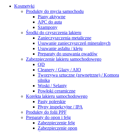
Kosmetyki
Produkty do mycia samochodu
Piany aktywne
APC do auta
Szampony
Środki do czyszczenia lakieru
Zanieczyszczenia metaliczne
Usuwanie zanieczyszczeń mineralnych
Usuwanie asfaltu / kleju
Preparaty do usuwania owadów
Zabezpieczenie lakieru samochodowego
QD
Cleanery / Glazy / AIO
Tworzywa sztuczne (zewnętrzne) / Komora
silnika
Woski / Selanty
Powłoki ceramiczne
Korekta lakieru samochodowego
Pasty polerskie
Płyny inspekcyjne / IPA
Produkty do folii PPF
Preparaty do opon i felg
Zabezpieczenie felg
Zabezpieczenie opon