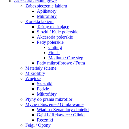
Akcesoria detailingowe
Zabezpieczenie lakieru
Aplikatory
Mikrofibry
Korekta lakieru
Taśmy maskujące
Stożki / Kule polerskie
Akcesoria polerskie
Pady polerskie
Cutting
Finish
Medium / One step
Pady mikrofibrowe / Futra
Materiały ścierne
Mikrofibry
Wnętrze
Szczotki
Pędzle
Mikrofibry
Płyny do prania mikrofibr
Mycie / Suszenie / Glinkowanie
Wiadra / Separatory / butelki
Gąbki / Rękawice / Glinki
Ręczniki
Felgi / Opony