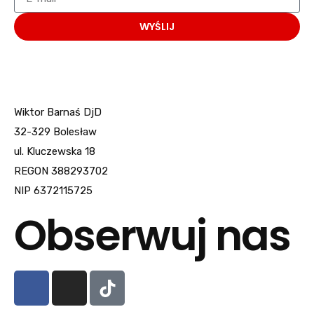
WYŚLIJ
Wiktor Barnaś DjD
32-329 Bolesław
ul. Kluczewska 18
REGON 388293702
NIP 6372115725
Obserwuj nas