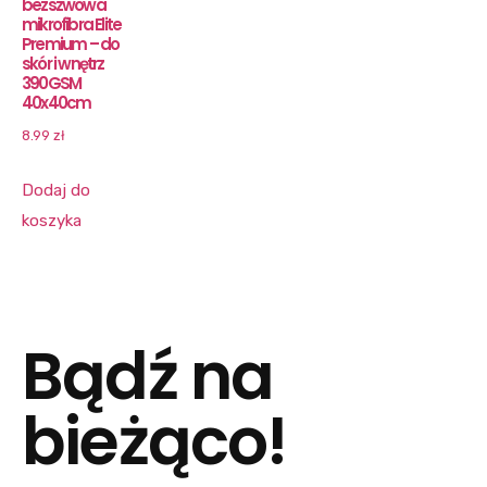
bezszwowa
mikrofibra Elite
Premium – do
skór i wnętrz
390GSM
40x40cm
8.99
zł
Dodaj do
koszyka
Bądź na
bieżąco!