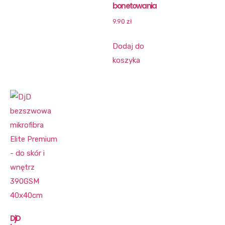
bonetowania
9.90
zł
Dodaj do
koszyka
DjD